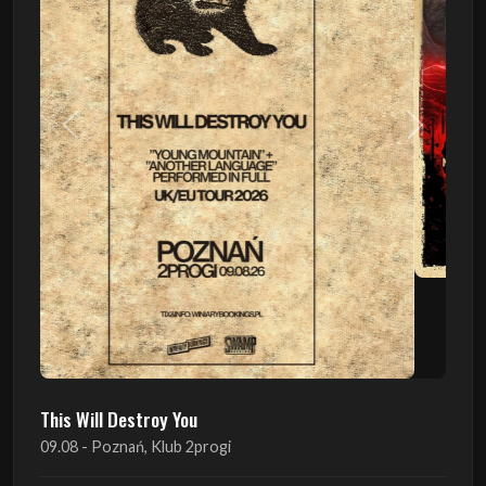
Poprzedni
Następn
This Will Destroy You
09.08 - Poznań, Klub 2progi
Sound Of The Ages Festival
22.08 - Ćmielów, Zamek Ćmielów