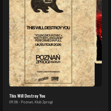
Poprzedni
Następn
This Will Destroy You
09.08 - Poznań, Klub 2progi
Sound Of The Ages Festival
22.08 - Ćmielów, Zamek Ćmielów