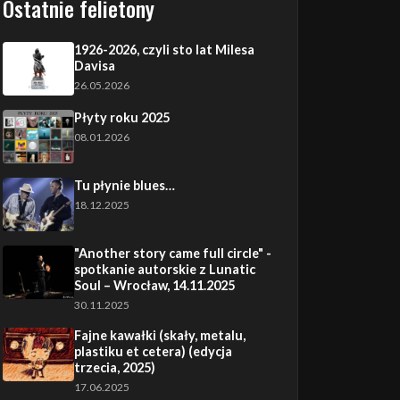
Ostatnie felietony
1926-2026, czyli sto lat Milesa
Davisa
26.05.2026
Płyty roku 2025
08.01.2026
Tu płynie blues…
18.12.2025
"Another story came full circle" -
spotkanie autorskie z Lunatic
Soul – Wrocław, 14.11.2025
30.11.2025
Fajne kawałki (skały, metalu,
plastiku et cetera) (edycja
trzecia, 2025)
17.06.2025