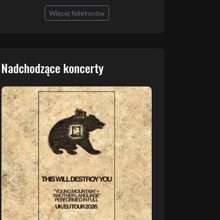
Więcej felietonów
Nadchodzące koncerty
Poprzedni
Następny