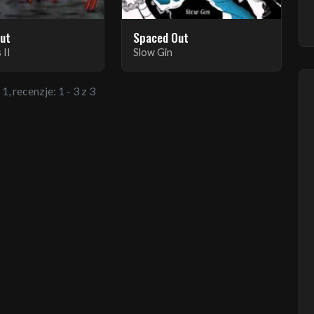
ut
Spaced Out
 II
Slow Gin
1, recenzje: 1 - 3 z 3