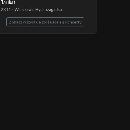
The Ruins of Beverast + Esoteric + Imha
Tarikat
23.11 - Warszawa, Hydrozagadka
Zobacz wszystkie zbliżające się koncerty