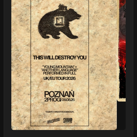
Poprzedni
Następn
This Will Destroy You
09.08 - Poznań, Klub 2progi