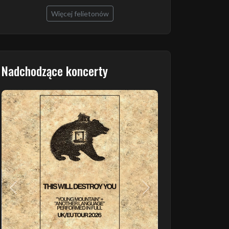
Więcej felietonów
Nadchodzące koncerty
Poprzedni
Następny