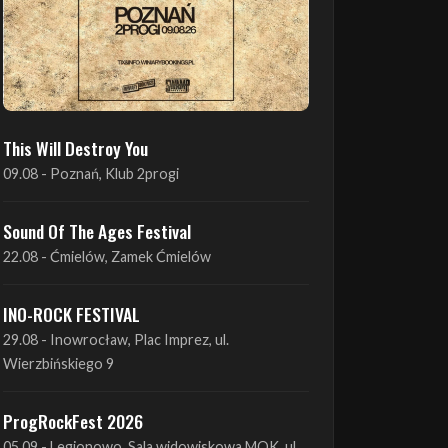
This Will Destroy You
09.08 - Poznań, Klub 2progi
Sound Of The Ages Festival
22.08 - Ćmielów, Zamek Ćmielów
INO-ROCK FESTIVAL
29.08 - Inowrocław, Plac Imprez, ul.
Wierzbińskiego 9
ProgRockFest 2026
05.09 - Legionowo, Sala widowiskowa MOK, ul.