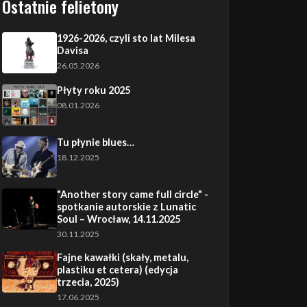
Ostatnie felietony
1926-2026, czyli sto lat Milesa
Davisa
26.05.2026
Płyty roku 2025
08.01.2026
Tu płynie blues…
18.12.2025
"Another story came full circle" -
spotkanie autorskie z Lunatic
Soul – Wrocław, 14.11.2025
30.11.2025
Fajne kawałki (skały, metalu,
plastiku et cetera) (edycja
trzecia, 2025)
17.06.2025