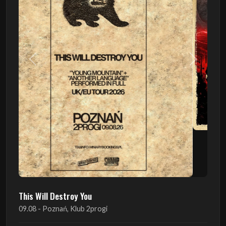
Poprzedni
Następn
This Will Destroy You
09.08 - Poznań, Klub 2progi
Sound Of The Ages Festival
22.08 - Ćmielów, Zamek Ćmielów