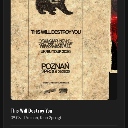
Poprzedni
Następn
This Will Destroy You
09.08 - Poznań, Klub 2progi
Sound Of The Ages Festival
22.08 - Ćmielów, Zamek Ćmielów