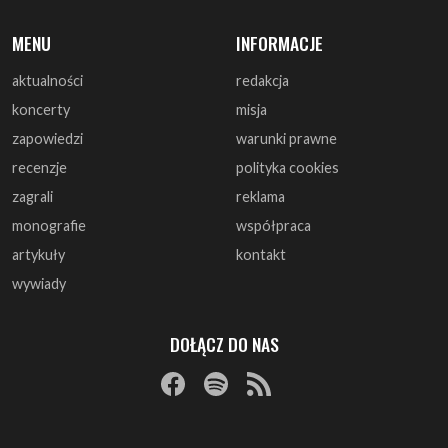
koncerty
misja
zapowiedzi
warunki prawne
recenzje
polityka cookies
zagrali
reklama
monografie
współpraca
artykuły
kontakt
wywiady
DOŁĄCZ DO NAS
© 1997 - 2025 ArtRock.pl - Wszelkie prawa zastrzeżone.