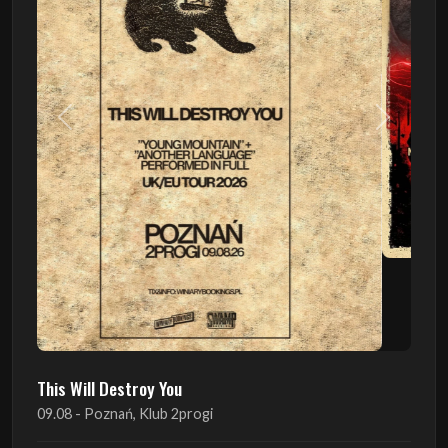
Poprzedni
Następn
This Will Destroy You
09.08 - Poznań, Klub 2progi
Sound Of The Ages Festival
22.08 - Ćmielów, Zamek Ćmielów