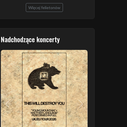
Więcej felietonów
Nadchodzące koncerty
Poprzedni
Następny