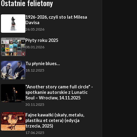
Ostatnie felietony
1926-2026, czyli sto lat Milesa
Davisa
26.05.2026
Płyty roku 2025
08.01.2026
Tu płynie blues…
18.12.2025
"Another story came full circle" -
spotkanie autorskie z Lunatic
Soul – Wrocław, 14.11.2025
30.11.2025
Fajne kawałki (skały, metalu,
plastiku et cetera) (edycja
trzecia, 2025)
17.06.2025