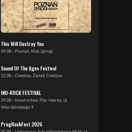
This Will Destroy You
09.08 - Poznań, Klub 2progi
Sound Of The Ages Festival
22.08 - Ćmielów, Zamek Ćmielów
INO-ROCK FESTIVAL
29.08 - Inowrocław, Plac Imprez, ul.
Wierzbińskiego 9
ProgRockFest 2026
05.09 - Legionowo, Sala widowiskowa MOK, ul.
Piłsudskiego 41