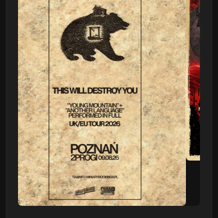
Poprzedni
Następn
This Will Destroy You
09.08 - Poznań, Klub 2progi