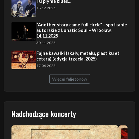
Tu płynie blues…
18.12.2025
"Another story came full circle" - spotkanie
autorskie z Lunatic Soul – Wrocław,
14.11.2025
30.11.2025
Fajne kawałki (skały, metalu, plastiku et
cetera) (edycja trzecia, 2025)
17.06.2025
Więcej felietonów
Nadchodzące koncerty