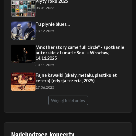
Płyty roku 2025
08.01.2026
Tu płynie blues…
18.12.2025
"Another story came full circle" - spotkanie
autorskie z Lunatic Soul – Wrocław,
14.11.2025
30.11.2025
Fajne kawałki (skały, metalu, plastiku et
cetera) (edycja trzecia, 2025)
17.06.2025
Więcej felietonów
Nadchodzące koncerty