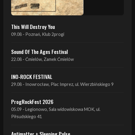
09.08 - Poznań, Klub 2progi
Sound Of The Ages Festival
22.08 - Ćmielów, Zamek Ćmielów
INO-ROCK FESTIVAL
29.08 - Inowrocław, Plac Imprez, ul. Wierzbińskiego 9
ProgRockFest 2026
05.09 - Legionowo, Sala widowiskowa MOK, ul.
Piłsudskiego 41
Antimatter + Sleeping Pulse
09.09 - Poznań, 2Progi
Amelia Tokarska - Celtic Tales Quartet