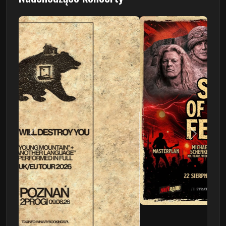
Poprzedni
Następn
This Will Destroy You