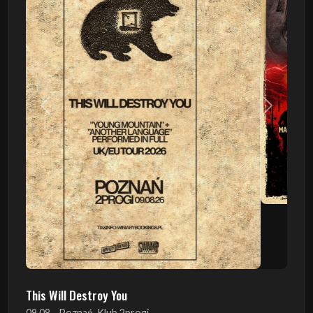
Poprzedni
Następn
This Will Destroy You
09.08 - Poznań, Klub 2progi
Sound Of The Ages Festival
22.08 - Ćmielów, Zamek Ćmielów