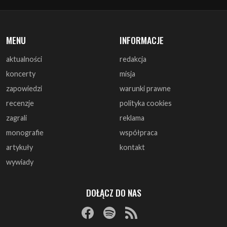
aktualności
redakcja
koncerty
misja
zapowiedzi
warunki prawne
recenzje
polityka cookies
zagrali
reklama
monografie
współpraca
artykuły
kontakt
wywiady
DOŁĄCZ DO NAS
© 1997 - 2025 ArtRock.pl - Wszelkie prawa zastrzeżone.