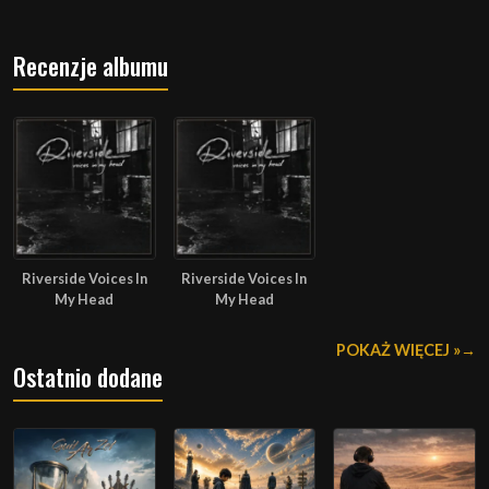
Recenzje albumu
Riverside Voices In
Riverside Voices In
My Head
My Head
POKAŻ WIĘCEJ »
Ostatnio dodane