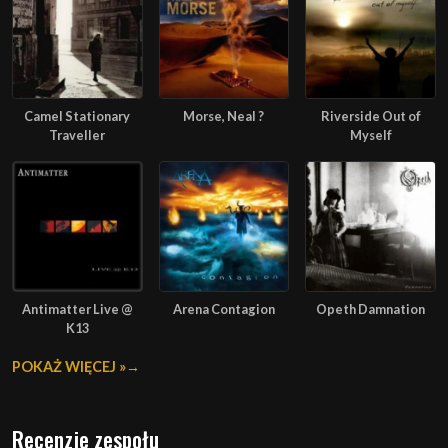
Camel Stationary
Morse, Neal ?
Riverside Out of
Traveller
Myself
Antimatter Live @
Arena Contagion
Opeth Damnation
K13
POKAŻ WIĘCEJ »
Recenzje zespołu