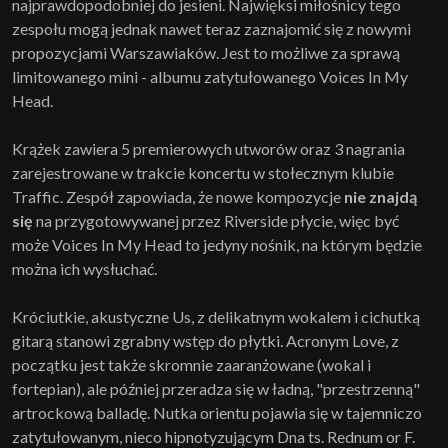
najprawdopodobniej do jesieni. Najwięksi miłośnicy tego
zespołu mogą jednak nawet teraz zaznajomić się z nowymi
propozycjami Warszawiaków. Jest to możliwe za sprawą
limitowanego mini - albumu zatytułowanego Voices In My
Head.
Krążek zawiera 5 premierowych utworów oraz 3 nagrania
zarejestrowane w trakcie koncertu w stołecznym klubie
Traffic. Zespół zapowiada, że nowe kompozycje
nie znajdą
się
na przygotowywanej przez Riverside płycie, więc być
może Voices In My Head to jedyny nośnik, na którym będzie
można ich wysłuchać.
Króciutkie, akustyczne Us, z delikatnym wokalem i cichutką
gitarą stanowi zgrabny wstęp do płytki. Acronym Love, z
początku jest także skromnie zaaranżowane (wokal i
fortepian), ale później przeradza się w ładną, "przestrzenną"
artrockową balladę. Nutka orientu pojawia się w tajemniczo
zatytułowanym, nieco hipnotyzującym Dna ts. Rednum or F.