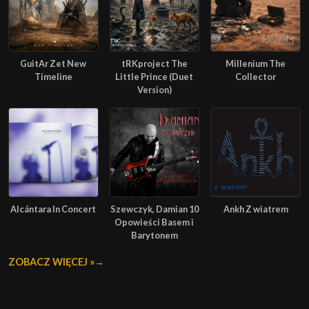
GuitAr Zet New
tRKproject The
Millenium The
Timeline
Little Prince (Duet
Collector
Version)
Alcántara In Concert
Szewczyk, Damian 10
Ankh Z wiatrem
Opowieści Basem i
Barytonem
ZOBACZ WIĘCEJ »