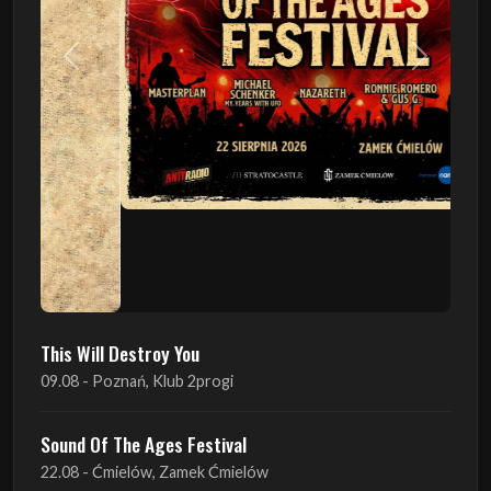
Poprzedni
Następn
This Will Destroy You
09.08 - Poznań, Klub 2progi
Sound Of The Ages Festival
22.08 - Ćmielów, Zamek Ćmielów
INO-ROCK FESTIVAL
29.08 - Inowrocław, Plac Imprez, ul. Wierzbińskiego 9