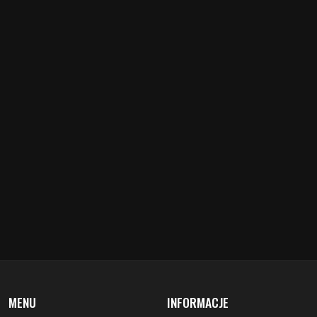
MENU
INFORMACJE
aktualności
redakcja
koncerty
misja
zapowiedzi
warunki prawne