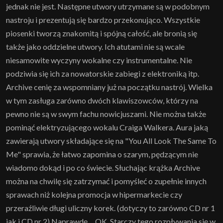
jednak nie jest. Następne utwory utrzymane są w podobnym
nastroju i prezentują się bardzo przekonująco. Wszystkie
piosenki tworzą znakomitą i spójną całość, ale bronią się
także jako oddzielne utwory. Ich atutami nie są wcale
niesamowite wyczyny wokalne czy instrumentalne. Nie
podziwia się ich za nowatorskie zabiegi z elektroniką itp.
Archive cenię za wspomniany już na początku nastrój. Wielka
w tym zasługa zarówno dwóch klawiszowców, którzy na
pewno nie są w swym fachu nowicjuszami. Nie można także
pominąć elektryzującego wokalu Craiga Walkera. Aura jaką
zawierają utwory składające się na "You All Look The Same To
Me" sprawia, że łatwo zapomina o szarym, pędzącym nie
wiadomo dokąd i po co świecie. Słuchając krążka Archive
można na chwilę się zatrzymać i pomyśleć o zupełnie innych
sprawach niż kolejna promocja w hipermarkecie czy
przeraźliwie długi uliczny korek. (dotyczy to zarówno CD nr 1
jak i CD nr 2) Naprawdę… OK. Starczy tego rozpływania się w