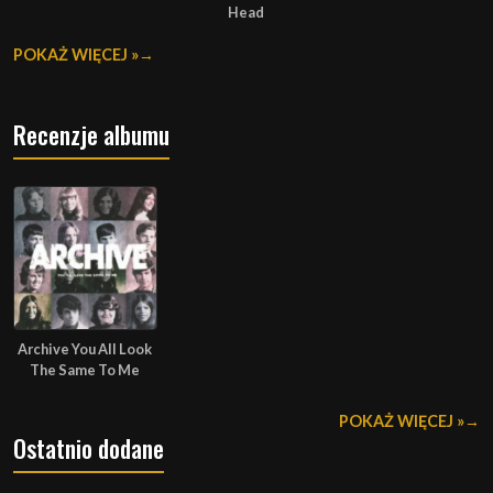
Head
POKAŻ WIĘCEJ »
Recenzje albumu
Archive You All Look
The Same To Me
POKAŻ WIĘCEJ »
Ostatnio dodane