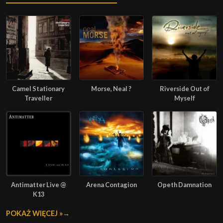
Camel Stationary
Morse, Neal ?
Riverside Out of
Traveller
Myself
Antimatter Live @
Arena Contagion
Opeth Damnation
K13
POKAŻ WIĘCEJ »