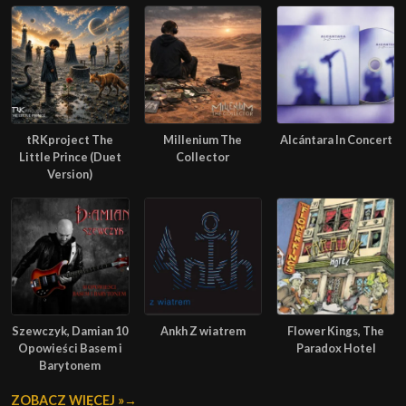
tRKproject The
Millenium The
Alcántara In Concert
Little Prince (Duet
Collector
Version)
Szewczyk, Damian 10
Ankh Z wiatrem
Flower Kings, The
Opowieści Basem i
Paradox Hotel
Barytonem
ZOBACZ WIĘCEJ »