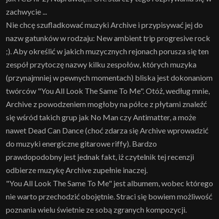
zachwycie ...
Nie chcę szufladkować muzyki Archive i przypisywać jej do
nazw gatunków w rodzaju: New ambient trip progresive rock
;). Aby określić w jakich muzycznych rejonach porusza się ten
zespół przytoczę nazwy kilku zespołów, których muzyka
(przynajmniej w pewnych momentach) bliska jest dokonaniom
twórców "You All Look The Same To Me". Otóż, według mnie,
Archive z powodzeniem mogłoby na półce z płytami znaleźć
się wśród takich grup jak No Man czy Antimatter, a może
nawet Dead Can Dance (choć zdarza się Archive wprowadzić
do muzyki energiczne gitarowe riffy). Bardzo
prawdopodobny jest jednak fakt, iż czytelnik tej recenzji
odbierze muzykę Archive zupełnie inaczej.
"You All Look The Same To Me" jest albumem, wobec którego
nie warto przechodzić obojętnie. Straci się bowiem możliwość
poznania wielu świetnie ze sobą zgranych kompozycji.