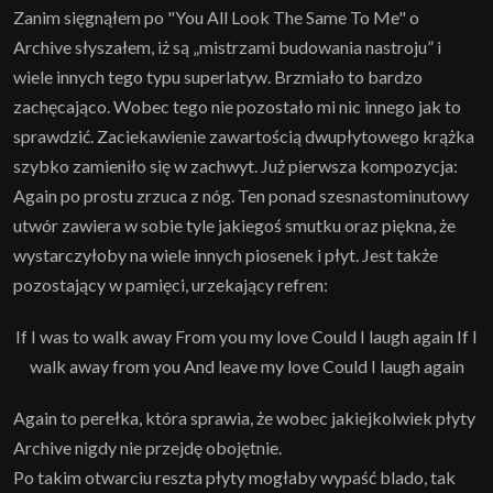
Zanim sięgnąłem po "You All Look The Same To Me" o
Archive słyszałem, iż są „mistrzami budowania nastroju” i
wiele innych tego typu superlatyw. Brzmiało to bardzo
zachęcająco. Wobec tego nie pozostało mi nic innego jak to
sprawdzić. Zaciekawienie zawartością dwupłytowego krążka
szybko zamieniło się w zachwyt. Już pierwsza kompozycja:
Again po prostu zrzuca z nóg. Ten ponad szesnastominutowy
utwór zawiera w sobie tyle jakiegoś smutku oraz piękna, że
wystarczyłoby na wiele innych piosenek i płyt. Jest także
pozostający w pamięci, urzekający refren:
If I was to walk away From you my love Could I laugh again If I
walk away from you And leave my love Could I laugh again
Again to perełka, która sprawia, że wobec jakiejkolwiek płyty
Archive nigdy nie przejdę obojętnie.
Po takim otwarciu reszta płyty mogłaby wypaść blado, tak