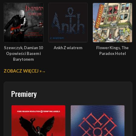
Szewczyk, Damian 10
Ankh Z wiatrem
Flower Kings, The
Opowieści Basem i
Paradox Hotel
Barytonem
ZOBACZ WIĘCEJ »
Premiery