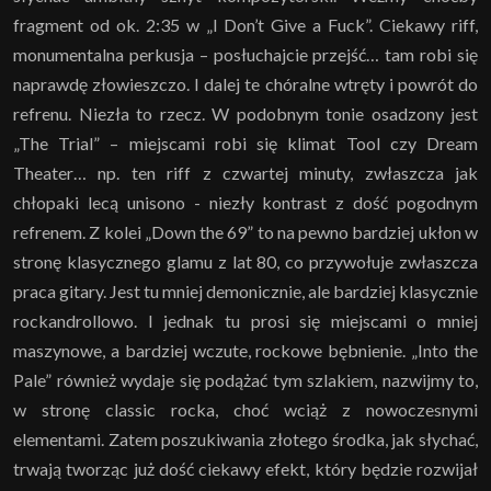
fragment od ok. 2:35 w „I Don’t Give a Fuck”. Ciekawy riff,
monumentalna perkusja – posłuchajcie przejść… tam robi się
naprawdę złowieszczo. I dalej te chóralne wtręty i powrót do
refrenu. Niezła to rzecz. W podobnym tonie osadzony jest
„The Trial” – miejscami robi się klimat Tool czy Dream
Theater… np. ten riff z czwartej minuty, zwłaszcza jak
chłopaki lecą unisono - niezły kontrast z dość pogodnym
refrenem. Z kolei „Down the 69” to na pewno bardziej ukłon w
stronę klasycznego glamu z lat 80, co przywołuje zwłaszcza
praca gitary. Jest tu mniej demonicznie, ale bardziej klasycznie
rockandrollowo. I jednak tu prosi się miejscami o mniej
maszynowe, a bardziej wczute, rockowe bębnienie. „Into the
Pale” również wydaje się podążać tym szlakiem, nazwijmy to,
w stronę classic rocka, choć wciąż z nowoczesnymi
elementami. Zatem poszukiwania złotego środka, jak słychać,
trwają tworząc już dość ciekawy efekt, który będzie rozwijał