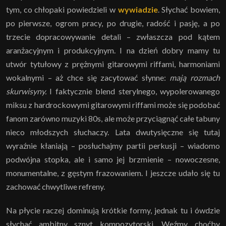
tym, co chłopaki powiedzieli w
wywiadzie
. Słychać bowiem,
po pierwsze, ogrom pracy, po drugie, radość i pasję, a po
trzecie dopracowywanie detali – zwłaszcza pod kątem
aranżacyjnym i produkcyjnym. I na dzień dobry mamy tu
utwór tytułowy z prężnymi gitarowymi riffami, harmoniami
wokalnymi – aż chce się zacytować słynne:
mają rozmach
skurwisyny.
I faktycznie blend sterylnego, wypolerowanego
miksu z hardrockowymi gitarowymi riffami może się podobać
fanom zarówno muzyki 80s, ale może przyciągnąć całe tabuny
nieco młodszych słuchaczy. Lata dwutysięczne się tutaj
wyraźnie kłaniają – posłuchajmy partii perkusji – wiadomo
podwójna stopka, ale i samo jej brzmienie – nowoczesne,
monumentalne, z gęstym frazowaniem. I jeszcze udało się tu
zachować chwytliwe refreny.
Na płycie raczej dominują krótkie formy, jednak tu i ówdzie
słychać ambitny sznyt kompozytorski. Weźmy choćby