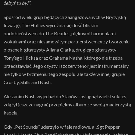
żebyś tu był”.
Spośród wielu grup będących zaangażowanych w Brytyjską
Inwazję, The Hollies wyróżnia się dość bliskim
podobieństwem do The Beatles, pięknymi harmoniami
wokalnymi oraz niesamowitym partnerstwem przy tworzeniu
piosenek, gitarzysty Allana Clarka, drugiego gitarzysty
Tony’ego Hicksa oraz Grahama Nasha, którego nie trzeba
przedstawiać. Jego czysty i szczery tenor jest instrumentalny
nie tylko w brzmieniu tego zespołu, ale także w innej grupie
Crosby, Stills and Nash.
Ale zanim Nash wyjechał do Stanów i osiągnął wielki sukces,
zdążył jeszcze nagrać przepiękny album ze swoją macierzystą
kapelą.
Gdy „Pet Sounds” uderzyło w fale radiowe, a „Sgt Pepper
Lonely Hearts Club Band” słuchany był już wszędzie, każdy z