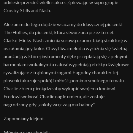
odniesie przecież wielki sukces, śpiewając w supergrupie
Crosby, Stills and Nash.
Ale zanim do tego dojdzie wracamy do klasycznej piosenki
The Hollies, do piosenki, która stworzona przez tercet
Clarke-Hicks-Nash zmienia surową czarno-białą strukturę w
oszałamiający kolor. Chwytliwa melodia wyróżnia się świetną
aranżacją w której instrumenty dęte przeplatają się z pełnymi
harmoniami wokalnymi a całość wypełniają efekty dźwiękowe
rywalizujące z trąbionymi rogami. Łagodny charakter tej
piosenki ukazuje spokój i miłość, pomimo smutnego tematu.
Charlie zbiera pieniądze aby wykupić swojemu koniowi
Fredowi wolność. Charlie nagle umiera, ale zostaje
nagrodzony gdy „anioły wręczają mu balony”.
Zapomniany klejnot.
Mówimy o psychodelii.