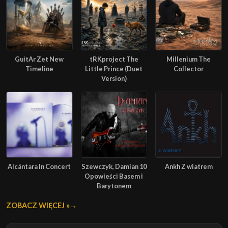
GuitAr Zet New
tRKproject The
Millenium The
Timeline
Little Prince (Duet
Collector
Version)
Alcántara In Concert
Szewczyk, Damian 10
Ankh Z wiatrem
Opowieści Basem i
Barytonem
ZOBACZ WIĘCEJ »