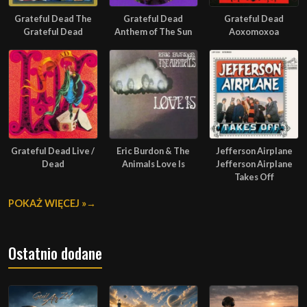
Grateful Dead The
Grateful Dead
Grateful Dead
Grateful Dead
Anthem of The Sun
Aoxomoxoa
Grateful Dead Live /
Eric Burdon & The
Jefferson Airplane
Dead
Animals Love Is
Jefferson Airplane
Takes Off
POKAŻ WIĘCEJ »
Ostatnio dodane