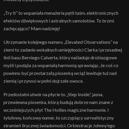
„Try It” to wspaniała menażeria pętli taśm, elektronicznych
efektów dźwiękowych i astralnych samolotów. To brzmi
zachęcająco? Mam nadzieję!
Utrzymanie kolejnego numeru „Elevated Observations” na
ziemi to zadanie wokalnych umiejętności Clarka i przesadnej
linii basu Berniego Calverta, który naśladuje drobiazgowe
myśli i podąża za wspaniałą harmonią sprawiając, że coś co
powinno być przestarzałą piosenką wciąż lewituje tuż nad
ziemią i przynosi w pełni dojrzałe owoce.
Przedostatni utwór na płycie to „Step Inside”, jasna,
przewiewna piosenka, którą budują dobrze nam znane z
wcześniejszych płyt The Hollies magiczne harmonie. I
tytułowy, końcowy numer, to szczypiący surrealistyczny
strumień lirycznej świadomości. Orkiestracje Johnny’ego