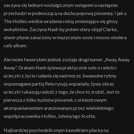
zaczyna się ładnym nostalgicznym wstępem a następnie
przechodzi w podnoszącą na duchu popową piosenkę. I jak u
The Hollies wielkie wrażenia robią zmieniające się głosy
wokalistów. Zaczyna Nash by potem stery objął Clarke,
utwór płynie zanurzony w muzycznym sosie i mocno otwiera
cały album.
Ale moim faworytem jednak zostaje drugi numer „Away Away
Away”. Graham Nash śpiewa praktycznie solo o radości
ucieczki z życia i udania się nad morze. Swawolne rytmy
wspomagane partią fletu rysują wspaniały, żywy obraz
ucieczki i ukazują radość z tego, że chce to zrobić. Jest to
pierwsza z kilku tuzinów piosenek z orkiestrowym
akompaniamentem aranżowanym przez wieloletniego
współpracownika Hollies, Johnny’ego Scotta.
Najbardziej psychodelicznym kawałkiem placka na