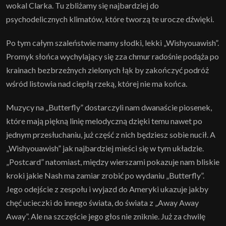
wokal Clarka. Tu zbliżamy się najbardziej do
psychodelicznych klimatów, które tworzą te urocze dźwięki.
Po tym całym szaleństwie mamy słodki, lekki „Wishyouawish”.
Promyk słońca wychylający się zza chmur radośnie podąża po
krainach bezbrzeżnych zielonych łąk by zakończyć podróż
wśród listowia nad ciepłą rzeką, której nie ma końca.
Muzycy na „Butterfly” dostarczyli nam dwanaście piosenek,
które mają piękną linię melodyczną dzięki temu nawet po
jednym przesłuchaniu, już część z nich będziesz sobie nucił. A
„Wishyouawish” jak najbardziej mieści się w tym układzie.
„Postcard” natomiast, między wierszami pokazuje nam bliskie
kroki jakie Nash ma zamiar zrobić po wydaniu „Butterfly”.
Jego odejście z zespołu i wyjazd do Ameryki ukazuje jakby
chęć ucieczki do innego świata, do świata z „Away Away
Away”. Ale na szczęście jego głos nie zniknie. Już za chwilę