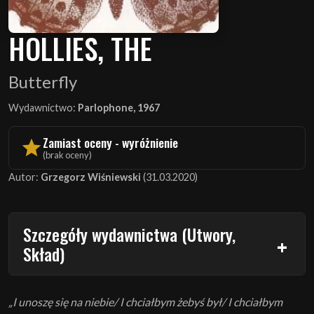
HOLLIES, THE
Butterfly
Wydawnictwo:
Parlophone, 1967
Zamiast oceny - wyróżnienie
(brak oceny)
Autor:
Grzegorz Wiśniewski
(31.03.2020)
Szczegóły wydawnictwa (Utwory,
Skład)
„I unoszę się na niebie/ I chciałbym żebyś był/ I chciałbym