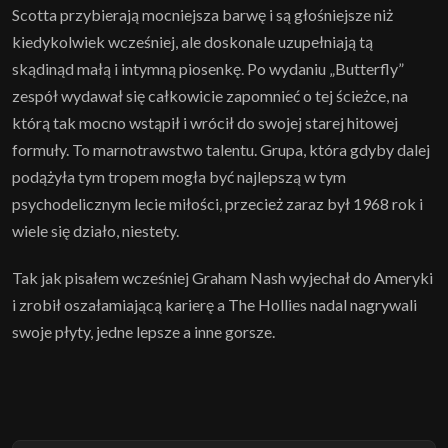
Scotta przybierają mocniejsza barwę i są głośniejsze niż
kiedykolwiek wcześniej, ale doskonale uzupełniają tą
skądinąd małą i intymną piosenkę. Po wydaniu „Butterfly”
zespół wydawał się całkowicie zapomnieć o tej ścieżce, na
którą tak mocno wstąpił i wrócił do swojej starej hitowej
formuły. To marnotrawstwo talentu. Grupa, która gdyby dalej
podążyła tym tropem mogła być najlepszą w tym
psychodelicznym lecie miłości, przecież zaraz był 1968 rok i
wiele się działo, niestety.
Tak jak pisałem wcześniej Graham Nash wyjechał do Ameryki
i zrobił oszałamiającą karierę a The Hollies nadal nagrywali
swoje płyty, jedne lepsze a inne gorsze.