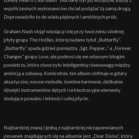
współczesnych wykonawców chciał podążać tą samą drogą.
Doprowadziło to do wielu pięknych i ambitnych prób.
Graham Nash objął wiodącą rolę przy tworzeniu siódmej
płyty grupy The Hollies, której nadano tytuł „Butterfly”.
„Butterfly” spada gdzieś pomiędzy „Sgt. Pepper...” a „Forever
Changes” grupy Love, ale podnosi się we własnym błogim
powietrzu, które stworzyło inteligentną równowagę między
ambicją a zabawą. Konkretnie, ten album obfituje w gitary
akustyczne, mocne melodie, świetne harmonie, delikatne
dźwięki instrumentów dętych i orkiestracyjne elementy
dodające powabu i lekkości całej płycie.
Najbardziej znaną i jedną z najbardziej niezapomnianych
piosenek znajdujących się na albumie jest „Dear Eloise”, która