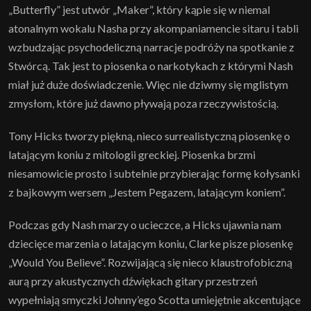
„Butterfly” jest utwór „Maker”, który kąpie się w niemal
atonalnym wokalu Nasha przy akompaniamencie sitaru i tabli
wzbudzając psychodeliczną narracje podróży na spotkanie z
Stwórcą. Tak jest to piosenka o narkotykach z którymi Nash
miał już duże doświadczenie. Więc nie dziwmy się mglistym
zmysłom, które już dawno pływają poza rzeczywistością.
Tony Hicks tworzy piękną, nieco surrealistyczną piosenkę o
latającym koniu z mitologii greckiej. Piosenka brzmi
niesamowicie prosto i subtelnie przybierając formę kołysanki
z bajkowym wersem „Jestem Pegazem, latającym koniem”.
Podczas gdy Nash marzy o ucieczce, a Hicks ujawnia nam
dziecięce marzenia o latającym koniu, Clarke pisze piosenkę
„Would You Believe”. Rozwijającą się nieco klaustrofobiczną
aurą przy akustycznych dźwiękach gitary przestrzeń
wypełniają smyczki Johnny’ego Scotta umiejętnie akcentujące