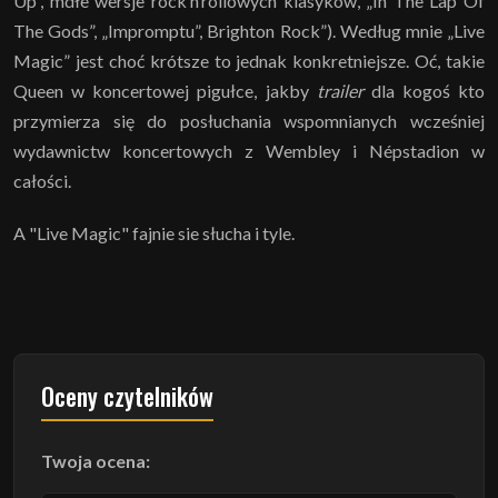
Up”, mdłe wersje rock’n’rollowych klasyków, „In The Lap Of
The Gods”, „Impromptu”, Brighton Rock”). Według mnie „Live
Magic” jest choć krótsze to jednak konkretniejsze. Oć, takie
Queen w koncertowej pigułce, jakby
trailer
dla kogoś kto
przymierza się do posłuchania wspomnianych wcześniej
wydawnictw koncertowych z Wembley i Népstadion w
całości.
A "Live Magic" fajnie sie słucha i tyle.
Oceny czytelników
Twoja ocena: