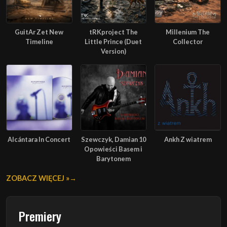
GuitAr Zet New
tRKproject The
Millenium The
Timeline
Little Prince (Duet
Collector
Version)
Alcántara In Concert
Szewczyk, Damian 10
Ankh Z wiatrem
Opowieści Basem i
Barytonem
ZOBACZ WIĘCEJ »
Premiery