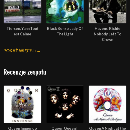
Tiersen, Yann Tout
Black Bonzo Lady Of
Havens, Richie
est Calme
The Light
Nobody Left To
Crown
POKAŻ WIĘCEJ »
Recenzje zespołu
Queen Innuendo
Queen Queen II
Queen A Night at the