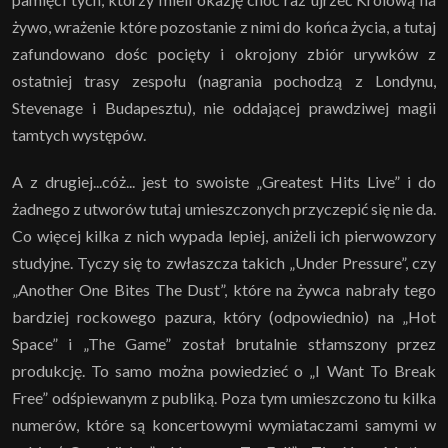
żywo, wrażenie które pozostanie z nimi do końca życia, a tutaj
zafundowano dośc pocięty i okrojony zbiór urywków z
ostatniej trasy zespołu (nagrania pochodzą z Londynu,
Stevenage i Budapesztu), nie oddającej prawdziwej magii
tamtych występów.
A z drugiej...cóż... jest to swoiste „Greatest Hits Live” i do
żadnego z utworów tutaj umieszczonych przyczepić się nie da.
Co więcej kilka z nich wypada lepiej, aniżeli ich pierwowzory
studyjne. Tyczy się to zwłaszcza takich „Under Pressure”, czy
„Another One Bites The Dust”, które na żywca nabrały tego
bardziej rockowego pazura, który (odpowiednio) na „Hot
Space” i „The Game” został brutalnie stłamszony przez
produkcję. To samo można powiedzieć o „I Want To Break
Free” odśpiewanym z publiką. Poza tym umieszczono tu kilka
numerów, które są koncertowymi wymiataczami samymi w