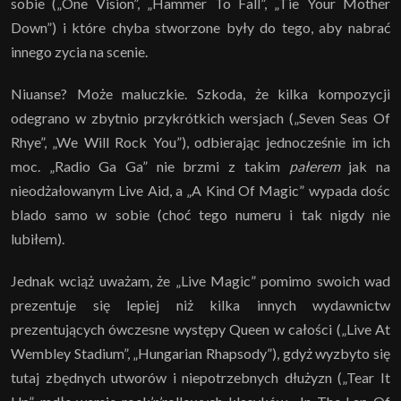
sobie („One Vision”, „Hammer To Fall”, „Tie Your Mother
Down”) i które chyba stworzone były do tego, aby nabrać
innego zycia na scenie.
Niuanse? Może maluczkie. Szkoda, że kilka kompozycji
odegrano w zbytnio przykrótkich wersjach („Seven Seas Of
Rhye”, „We Will Rock You”), odbierając jednocześnie im ich
moc. „Radio Ga Ga” nie brzmi z takim
pałerem
jak na
nieodżałowanym Live Aid, a „A Kind Of Magic” wypada dośc
blado samo w sobie (choć tego numeru i tak nigdy nie
lubiłem).
Jednak wciąż uważam, że „Live Magic” pomimo swoich wad
prezentuje się lepiej niż kilka innych wydawnictw
prezentujących ówczesne występy Queen w całości („Live At
Wembley Stadium”, „Hungarian Rhapsody”), gdyż wyzbyto się
tutaj zbędnych utworów i niepotrzebnych dłużyzn („Tear It