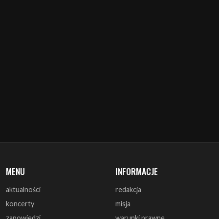
MENU
INFORMACJE
aktualności
redakcja
koncerty
misja
zapowiedzi
warunki prawne
recenzje
polityka cookies
zagrali
reklama
monografie
współpraca