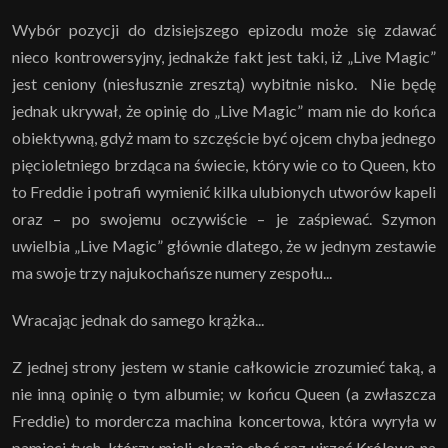
Wybór pozycji do dzisiejszego epizodu może się zdawać
nieco kontrowersyjny, jednakże fakt jest taki, iż „Live Magic”
jest ceniony (niesłusznie zresztą) wybitnie nisko. Nie będę
jednak ukrywał, że opinię do „Live Magic” mam nie do końca
obiektywną, gdyż mam to szczęście być ojcem chyba jednego
pięcioletniego brzdąca na świecie, który wie co to Queen, kto
to Freddie i potrafi wymienić kilka ulubionych utworów kapeli
oraz – po swojemu oczywiście – je zaśpiewać. Szymon
uwielbia „Live Magic” głównie dlatego, że w jednym zestawie
ma swoje trzy najukochańsze numery zespołu...
Wracając jednak do samego krążka...
Z jednej strony jestem w stanie całkowicie zrozumieć taką, a
nie inną opinię o tym albumie; w końcu Queen (a zwłaszcza
Freddie) to mordercza machina koncertowa, która wyryła w
pamięci tych, którzy mieli okazję choć raz ujrzeć Królową na