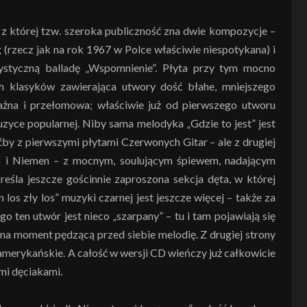
a, z której tzw. szeroka publiczność zna dwie kompozycje –
(rzecz jak na rok 1967 w Polce właściwie niespotykana) i
ystyczną balladę „Wspomnienie”. Płyta przy tym mocno
h klasyków zawierająca utwory dość błahe, mniejszego
 ważna i przełomowa; właściwie już od pierwszego utworu
uzyce popularnej. Niby sama melodyka „Gdzie to jest” jest
by z pierwszymi płytami Czerwonych Gitar – ale z drugiej
 no i Niemen – z mocnym, soulującym śpiewem, nadającym
reśla jeszcze gościnnie zaproszona sekcja dęta, w której
 los zły los” muzyki czarnej jest jeszcze więcej – także za
 ten utwór jest nieco „szarpany” – tu i tam pojawiają się
 na moment pędzącą przed siebie melodię. Z drugiej strony
oamerykańskie. A całość w wersji CD wieńczy już całkowicie
i dęciakami.