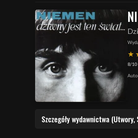
N
Dzi
Wyda
8/10
Auto
Szczegóły wydawnictwa (Utwory, 