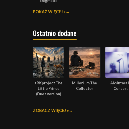
Enigmatic
POKAŻ WIĘCEJ »
Ostatnio dodane
tRKproject The
Millenium The
Alcántara 
Little Prince
Collector
Concert
(Duet Version)
ZOBACZ WIĘCEJ »