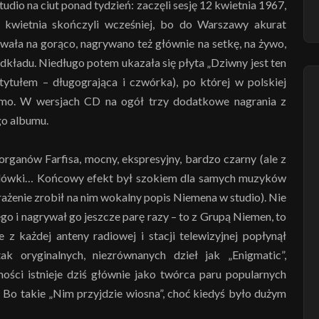
udio na ciut ponad tydzień: zaczęli sesję 12 kwietnia 1967,
3 kwietnia skończyli wcześniej, bo do Warszawy akurat
awała na gorąco, nagrywano też głównie na setkę, na żywo,
kładu. Niedługo potem ukazała się płyta „Dziwny jest ten
ytułem – długogrająca i czwórka), po której w polskiej
amo. W wersjach CD na ogół trzy dodatkowe nagrania z
go albumu.
organów Farfisa, mocny, ekspresyjny, bardzo czarny (ale z
solówki… Końcowy efekt był szokiem dla samych muzyków
ażenie zrobił na nim wokalny popis Niemena w studio). Nie
go i nagrywał go jeszcze parę razy – to z Grupą Niemen, to
 z każdej anteny radiowej i stacji telewizyjnej popłynął
ak oryginalnych, niezrównanych dzieł jak „Enigmatic”,
ości istnieje dziś głównie jako twórca paru popularnych
. Bo takie „Nim przyjdzie wiosna”, choć kiedyś było dużym