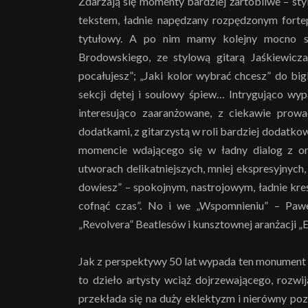
Zdarzają się momenty bardziej żartobliwe – sty
tekstem, ładnie napędzany rozpędzonym fort
tytułowy. A po nim mamy kolejny mocno si
Brodowskiego, ze stylową gitarą Jaśkiewic
pocałujesz”; „Jaki kolor wybrać chcesz” do bi
sekcji dętej i soulowy śpiew… Intrygująco wy
interesująco zaaranżowane, z ciekawie prow
dodatkami, z gitarzystą w roli bardziej dodatk
momencie wdającego się w ładny dialog z org
utworach delikatniejszych, mniej ekspresyjnych
dowiesz” – spokojnym, nastrojowym, ładnie kre
cofnąć czas”. No i we „Wspomnieniu” – Paw
„Revolvera” Beatlesów i kunsztownej aranżacji „E
Jak z perspektywy 50 lat wypada ten monument p
to dzieło artysty wciąż dojrzewającego, rozwija
przekłada się na duży eklektyzm i nierówny pozi