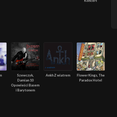
Koncert
In
Szewczyk,
Ankh Z wiatrem
Flower Kings, The
Damian 10
Paradox Hotel
Opowieści Basem
i Barytonem