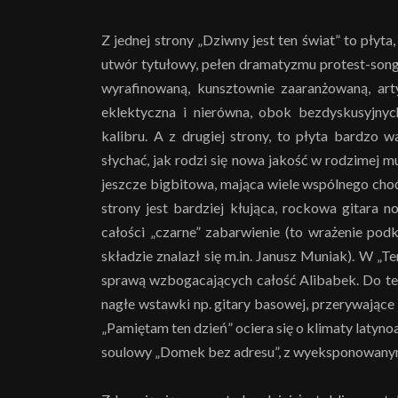
Z jednej strony „Dziwny jest ten świat” to płyt
utwór tytułowy, pełen dramatyzmu protest-song 
wyrafinowaną, kunsztownie zaaranżowaną, art
eklektyczna i nierówna, obok bezdyskusyjnyc
kalibru. A z drugiej strony, to płyta bardzo
słychać, jak rodzi się nowa jakość w rodzimej m
jeszcze bigbitowa, mająca wiele wspólnego choć
strony jest bardziej kłująca, rockowa gitara
całości „czarne” zabarwienie (to wrażenie podk
składzie znalazł się m.in. Janusz Muniak). W „Ten
sprawą wzbogacających całość Alibabek. Do tego
nagłe wstawki np. gitary basowej, przerywające
„Pamiętam ten dzień” ociera się o klimaty latyn
soulowy „Domek bez adresu”, z wyeksponowanym