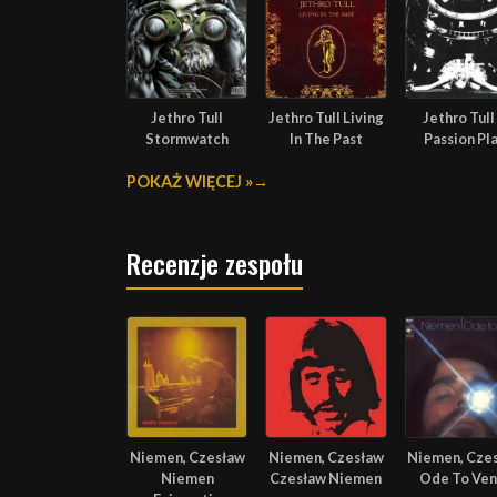
Jethro Tull
Jethro Tull Living
Jethro Tull
Stormwatch
In The Past
Passion Pl
POKAŻ WIĘCEJ »
Recenzje zespołu
Niemen, Czesław
Niemen, Czesław
Niemen, Cze
Niemen
Czesław Niemen
Ode To Ven