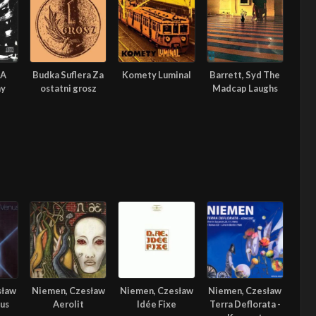
 A
Budka Suflera Za
Komety Luminal
Barrett, Syd The
ay
ostatni grosz
Madcap Laughs
sław
Niemen, Czesław
Niemen, Czesław
Niemen, Czesław
us
Aerolit
Idée Fixe
Terra Deflorata -