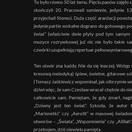
To było równo 50 lat temu. Pięciu panów zajęło st
skończyli 20. Pracowali sumiennie, jedynie 1
przyjechali Stonesi. Duża część aranżacji powst
jedynie partie wokalne dograno do gotowego pod
świat” (właściwie dwie płyty pod tym samym t
muzyce rozrywkowej już nic nie było takie s
czwórki uzupełniają repertuar pełnowymiarowe
Ten utwór zna każdy. Nie da się inaczej. Wstęp 
kresową melodyką) śpiew, świetne, gitarowe 
(Tomasz Jaśkiewicz wspominał, jak olbrzymie wr
dziwi więc, że sam Czesław wracał chętnie do nie
całkowicie sam. Pamiętam, że gdy zmarł, nagle
„Dziwny jest ten świat”. Szkoda, że autor t
„Marionetki” czy „Aerolit” w masowej świadom
utworów – „Świata”, „Wspomnienia” czy „Allilah”
przebojem, dziś niewielu pamięta.