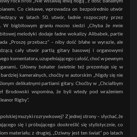
lowy rock’n’roll „Nie wstawaj lewą nogą”, z dość banalnym
epianem. Co ciekawe, wprowadza on bezpośrednio utwór
edzący w latach 50. utwór, ładnie rozpoczęty przez
za. W bigbitowym graniu mocno siedzi „Chyba że mnie
gbitowej melodyki dodaje ładne wokalizy Alibabek, partie
pada „Proszę przebacz” – niby dość błahe w wyrazie, ale
adzącą cały utwór partią gitary basowej i organowymi
owego komentatora, uzupełniającego całość, choć w pewnym
anami.. Główny bohater świetnie też prezentuje się w
, bardziej kameralnych, choćby w autorskim „Nigdy się nie
ślonym delikatnymi partiami gitary. Choćby w „Chciałbym
eł Brodowski wspomina, że byli wtedy pod wrażeniem
leanor Rigby”.
olskiej muzyki rozrywkowej? Z jednej strony – słychać, że
jącego się i próbującego dookreślić się stylistycznie, co
om materiału; z drugiej, „Dziwny jest ten świat” po latach