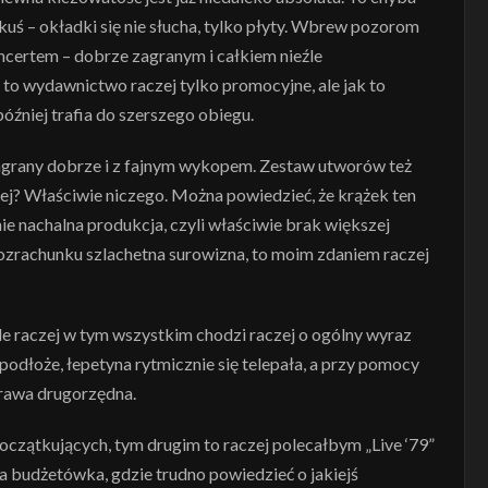
uś – okładki się nie słucha, tylko płyty. Wbrew pozorom
certem – dobrze zagranym i całkiem nieźle
ć to wydawnictwo raczej tylko promocyjne, ale jak to
óźniej trafia do szerszego obiegu.
zagrany dobrze i z fajnym wykopem. Zestaw utworów też
ej? Właściwie niczego. Można powiedzieć, że krążek ten
ie nachalna produkcja, czyli właściwie brak większej
ozrachunku szlachetna surowizna, to moim zdaniem raczej
le raczej w tym wszystkim chodzi raczej o ogólny wyraz
podłoże, łepetyna rytmicznie się telepała, a przy pomocy
sprawa drugorzędna.
początkujących, tym drugim to raczej polecałbym „Live ‘79”
zna budżetówka, gdzie trudno powiedzieć o jakiejś