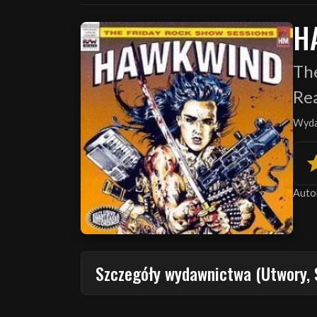
H
The
Re
Wyda
Auto
Szczegóły wydawnictwa (Utwory, 