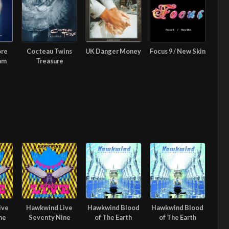
ore
Cocteau Twins
UK Danger Money
Focus 9 / New Skin
am
Treasure
ive
Hawkwind Live
Hawkwind Blood
Hawkwind Blood
ne
Seventy Nine
of The Earth
of The Earth