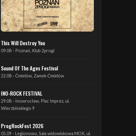
This Will Destroy You
09.08 - Poznań, Klub 2progi
Sound Of The Ages Festival
22.08 - Ćmielów, Zamek Ćmielów
INO-ROCK FESTIVAL
29.08 - Inowrocław, Plac Imprez, ul.
Wierzbińskiego 9
ProgRockFest 2026
05.09 - Legionowo, Sala widowiskowa MOK, ul.
Piłsudskiego 41
Antimatter + Sleeping Pulse