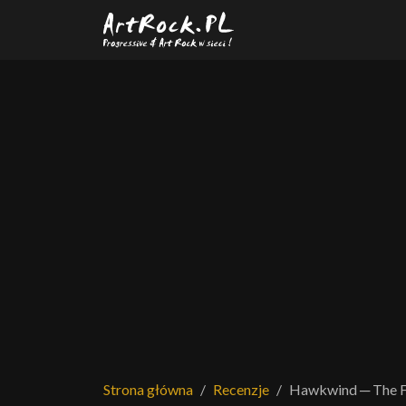
Przejdź do treści głównej
Strona główna
Recenzje
Hawkwind ─ The Fr