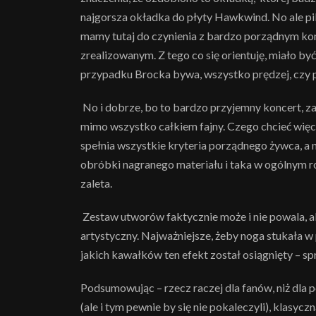
najgorsza okładka do płyty Hawkwind. No ale pik
mamy tutaj do czynienia z bardzo porządnym kon
zrealizowanym. Z tego co się orientuję, miało by
przypadku Brocka bywa, wszystko prędzej, czy p
No i dobrze, bo to bardzo przyjemny koncert, 
mimo wszystko całkiem fajny. Czego chcieć więc
spełnia wszystkie kryteria porządnego żywca, a n
obróbki nagranego materiału i taka w ogólnym r
zaleta.
Zestaw utworów faktycznie może i nie powala, a
artystyczny. Najważniejsze, żeby noga stukała w 
jakich kawałków ten efekt został osiągnięty – 
Podsumowując – rzecz raczej dla fanów, niż dla 
(ale i tym pewnie by się nie pokaleczyli), klasyc