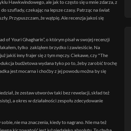
klu Hawkwindowego, ale jak to często się u mnie zdarza, z
 szuflady, czekając na lepsze czasy. Patrząc na świat
zły. Przypuszczam, że wątpię. Ale recenzja jakoś się
 of Youri Ghagharin”, o którym pisał w swojej recenzji
płakałem, tylko zakląłem brzydko i zawiesiście. Na
uż jakiś inny frajer się z tym męczy. Ciekawe, czy "The
rodukcja budżetowa wydana tyko po to, żeby zarobić trochę
ładka jest mocarna i choćby z jej powodu można by się
edział, że zestaw utworów taki bez rewelacji, skład też
istę), a okres w działalności zespołu zdecydowanie
obie, nie ma znaczenia, kiedy to nagrano. Nie ma też
iewna kiczowatość jest już niedaleko absolutu. To chyba