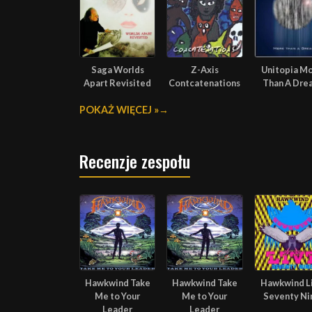
Saga Worlds
Z-Axis
Unitopia M
Apart Revisited
Contcatenations
Than A Dre
POKAŻ WIĘCEJ »
Recenzje zespołu
Hawkwind Take
Hawkwind Take
Hawkwind L
Me to Your
Me to Your
Seventy Ni
Leader
Leader