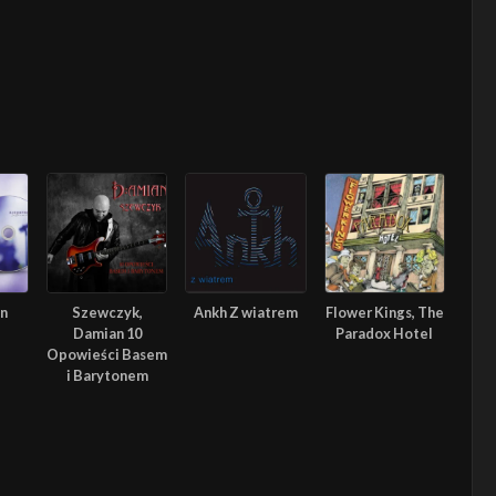
In
Szewczyk,
Ankh Z wiatrem
Flower Kings, The
Damian 10
Paradox Hotel
Opowieści Basem
i Barytonem