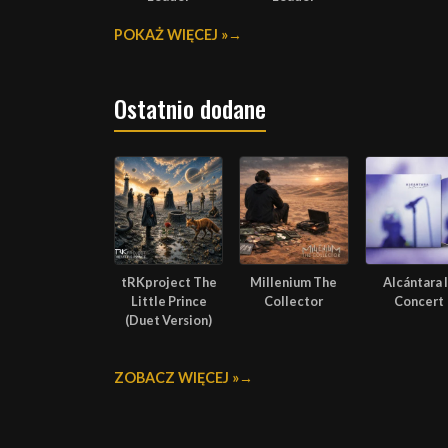
POKAŻ WIĘCEJ »
Ostatnio dodane
tRKproject The
Millenium The
Alcántara 
Little Prince
Collector
Concert
(Duet Version)
ZOBACZ WIĘCEJ »