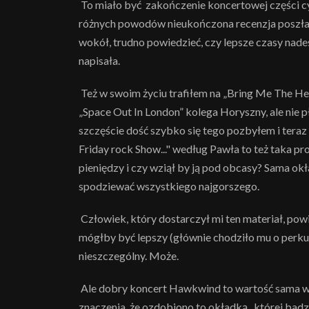
To miało być zakończenie koncertowej części cy
różnych powodów nieukończona recenzja poszła do
wokół, trudno powiedzieć, czy lepsze czasy nades
napisała.
Też w swoim życiu trafiłem na „Bring Me The Head
„Space Out In London” kolega Horyszny, ale nie 
szczęście dość szybko się tego pozbyłem i teraz j
Friday rock Show..." według Pawła to też taka p
pieniędzy i czy wziął by ją pod obcasy? Sama ok
spodziewać wszystkiego najgorszego.
Człowiek, który dostarczył mi ten materiał, powi
mógłby być lepszy (głównie chodziło mu o perkus
nieszczególny. Może.
Ale dobry koncert Hawkwind to wartość sama w s
znaczenia, że ozdobiono to okładką, której badz