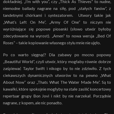
dokładniej. „I’m with you”, czy „Thick As Thieves” to nudne,
niemodne ballady nagrane na siłę, pod „stałych fanów”, z
tandetnymi chórkami i syntezatorem. Utwory takie jak
„What’s Left On Me”, „Army Of One” to niczym nie
wyróżniające się popowe piosenki (słowo utwór byłoby
zdecydowanie na wyrost). „Amen” to nowa wersja „Bed Of
Roses” – takie kopiowanie własnego stylu mnie nie ujęło.
Po co warto sięgnąć? Dla zabawy po mocno popowy
„Beautiful World”, czyli utwór, który mogłaby równie dobrze
zaśpiewać Taylor Swift i nikogo by to nie zdziwiło. Z tych
ciekawszych dynamicznych utworów to na pewno „What
About Now” oraz „Thats What The Water Made Me”. Są to
kawałki, które spokojnie mogłyby na stałe zasilić koncertowy
repertuar grupy Bon Jovi i nikt by nie narzekał. Porządnie
nagrane, z kopem, ale nic ponadto.