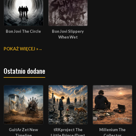
Bon Jovi The Circle
Bon Jovi Slippery
When Wet
POKAŻ WIĘCEJ »
Ostatnio dodane
GuitAr Zet New
tRKproject The
Millenium The
Timeline
Little Prince (Duet
Collector