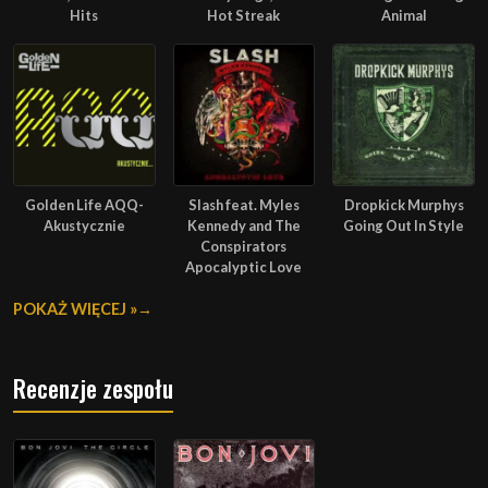
Hits
Hot Streak
Animal
Golden Life AQQ-
Slash feat. Myles
Dropkick Murphys
Akustycznie
Kennedy and The
Going Out In Style
Conspirators
Apocalyptic Love
POKAŻ WIĘCEJ »
Recenzje zespołu