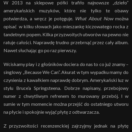
W 2013 na sklepowe półki trafiło najnowsze „dzieło”
amerykańskich muzyków, które nie tylko te obawy
potwierdza, a wręcz je potęguje.
What About Now
można
opisać w kilku słowach jako mieszankę kiczowatego rocka z
tandetnym popem. Kilka przyzwoitych utworów na pewno nie
ratuje całości. Naprawdę trudno przebrnąć przez cały album.
Nawet słuchając go po raz pierwszy.
Wciskamy play i z głośników dociera do nas to co już znamy –
singlowy „Because We Can”. Akurat w tym wypadku mamy do
czynienia z kawałkiem naprawdę dobrym. Amerykański luz w
stylu Bruce’a Springsteena. Dobrze napisany, przebojowy
numer z chwytliwym refrenem to murowany przebój. I w
sumie w tym momencie można przejść do ostatniego utworu
na płycie i spokojnie wyjąć płytę z odtwarzacza.
Z przyzwoitości recenzenckiej zajrzyjmy jednak na płytę