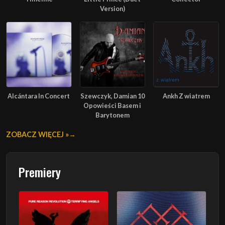
Version)
Alcántara In Concert
Szewczyk, Damian 10
Ankh Z wiatrem
Opowieści Basem i
Barytonem
ZOBACZ WIĘCEJ »
Premiery