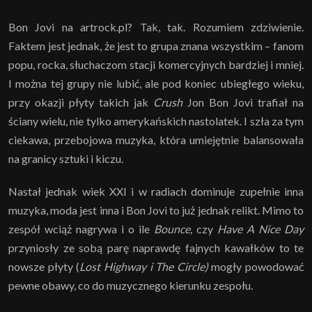
Bon Jovi na artrock.pl? Tak, tak. Rozumiem zdziwienie.
Faktem jest jednak, że jest to grupa znana wszystkim – fanom
popu, rocka, słuchaczom stacji komercyjnych bardziej i mniej.
I można tej grupy nie lubić, ale pod koniec ubiegłego wieku,
przy okazji płyty takich jak
Crush
Jon Bon Jovi trafiał na
ściany wielu, nie tylko amerykańskich nastolatek. I szła za tym
ciekawa, przebojowa muzyka, która umiejętnie balansowała
na granicy sztuki i kiczu.
Nastał jednak wiek XXI i w radiach dominuje zupełnie inna
muzyka, moda jest inna i Bon Jovi to już jednak relikt. Mimo to
zespół wciąż nagrywa i o ile
Bounce,
czy
Have A Nice Day
przyniosły ze sobą parę naprawdę fajnych kawałków to te
nowsze płyty (
Lost Highway i The Circle)
mogły powodować
pewne obawy, co do muzycznego kierunku zespołu.