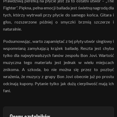
Prawdziwą perełką na płycie jest za to ostatni utwór – „The
Fighter”. Piękna, pełna emocji ballada jest świetną nagrodą dla
tych, którzy wytrwali przy płycie do samego końca. Gitara i
głos, rozszerzone później o smyczki brzmią szczerze i
naturalnie.
Podsumowując, warto zapamiętać z tej płyty utwór singlowy i
wspomnianą zamykającą krążek balladę. Reszta jest chyba
tylko dla najwytrwalszych fanów zespołu Bon Jovi. Wartość
muzyczna tego materiału jest jednak w wielu miejscach
znikoma. A szkoda, bo nie można się przez to pozbyć
wrażenia, że muzycy z grupy Bon Jovi obecnie już po prostu
odcinają kupony. Pytanie tylko jak dużą cierpliwość mają ich
fani.
Oceny czytelników