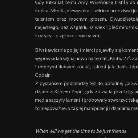
Gdy kilka lat temu Amy Winehouse trafiła do 
końca. Młoda, niewysoka i całkiem urodziwa (j
talentem oraz mocnym głosem. Dwudziesto
niejednego, bez względu na wiek i płeć miłośnika
krytycy – o zgrozo – muzyczni.
Błyskawicznie po jej śmierci pojawiły się koment
wypowiadali się na nowo na temat „Klubu 27”. Za
i młodymi ikonami rocka, takimi jak: Janis Jop
Cobain.
Z dystansem podchodzę też do obłudnej „prawd
działo z Królem Popu, gdy za życia prześcigan
media sączyły lament i próbowały stworzyć taką 
to niepoważne, o takiej manipulacji i działaniu m
When will we get the time to be just friends