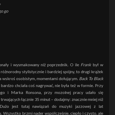
e
go go
onały i wysmakowany niż poprzednik. O ile
Frank
był w
óżnorodny stylistycznie i bardziej spójny, to drugi krążek
a wskroś osobistym, momentami dołującym.
Back To Black
bardzo chciała coś nagrywać, nie była też w formie. Przy
go i Marka Ronsona, przy mozolnej pracy udało się
trwających łącznie 35 minut – dodajmy: znacznie mniej niż
 Dużo jest tutaj nawiązań do muzyki jazzowej z lat
. Wszystko brzmi nader współcześnie, ciepło i czysto, ale