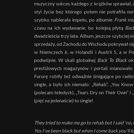
muzyczny sukces każdego z krążków sprawiał, że
styl życia bez którego potem nie potrafiła nor
szybko nabierała impetu, po albumie
Frank
mia
czasu na ich wydawanie, bo kolejną płytą
Bac
dwadzieścia trzy lata. Album, jeszcze szybciej ni
sprzedaży, od Zachodu do Wschodu pokrywał się n
w Niemczech 6, w Holandii i Austrii 5, a w Po
podwójnie. W skali globalnej
Back To Black
oka
prestiżowych magazynów i portali mianowało 
Furorę robiły też odważnie śmigające po radio
single, a było ich niemało: „Rehab”, „You Kno
(polecam teledysk), „Tears Dry on Their Own” i
(pięć na jedenaście) to single!
They tried to make me go to rehab but I said 'no, 
Yes I've been black but when I come back you'l