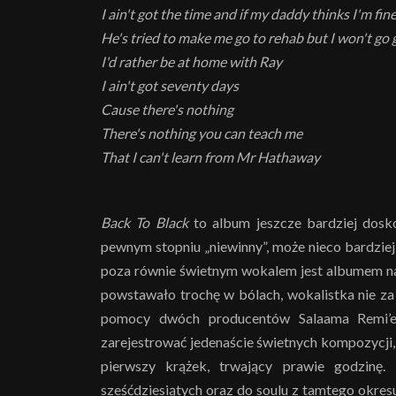
I ain't got the time and if my daddy thinks I'm fin
He's tried to make me go to rehab but I won't go 
I'd rather be at home with Ray
I ain't got seventy days
Cause there's nothing
There's nothing you can teach me
That I can't learn from Mr Hathaway
Back To Black
to album jeszcze bardziej dosk
pewnym stopniu „niewinny”, może nieco bardziej r
poza równie świetnym wokalem jest albumem n
powstawało trochę w bólach, wokalistka nie za 
pomocy dwóch producentów Salaama Remi’e
zarejestrować jedenaście świetnych kompozycji, 
pierwszy krążek, trwający prawie godzinę.
sześćdziesiątych oraz do soulu z tamtego okresu