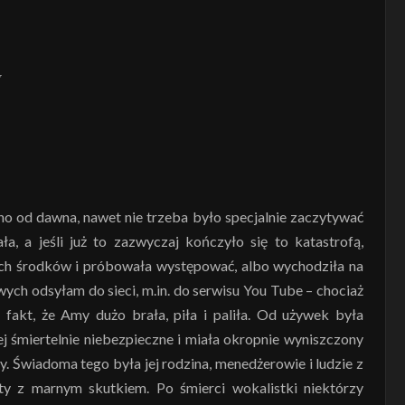
no od dawna, nawet nie trzeba było specjalnie zaczytywać
, a jeśli już to zazwyczaj kończyło się to katastrofą,
h środków i próbowała występować, albo wychodziła na
wych odsyłam do sieci, m.in. do serwisu You Tube – chociaż
 fakt, że Amy dużo brała, piła i paliła. Od używek była
iej śmiertelnie niebezpieczne i miała okropnie wyniszczony
y. Świadoma tego była jej rodzina, menedżerowie i ludzie z
tety z marnym skutkiem. Po śmierci wokalistki niektórzy