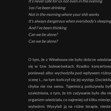
It’s never safe for us not even in the evening
‘cos I’ve been drinking
Not in the morning where your shit works
It’s always dangerous when everybody’s sleeping
And I've been thinking
Can we be alone?
Can we be alone?
O tym, że z Winehouse nie było dobrze wiedzia
się w tzw. bulwarówkach. Rzadko koncertowała
ponieważ albo wychodziła pod wpływem różnyc
scenę i… na tym kończył się jej występ. Dociekli
chyba nie ma sensu. Tajemnicą poliszynela był
uzależniona, o tym, że ich zażywanie było dla n
organizm wiedziała, co najmniej od kilku miesięc
wytwórni. Wysyłali ją na różne terapie, nies