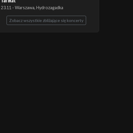
The Ruins of Beverast + Esoteric + Imha
Tarikat
23.11 - Warszawa, Hydrozagadka
Zobacz wszystkie zbliżające się koncerty