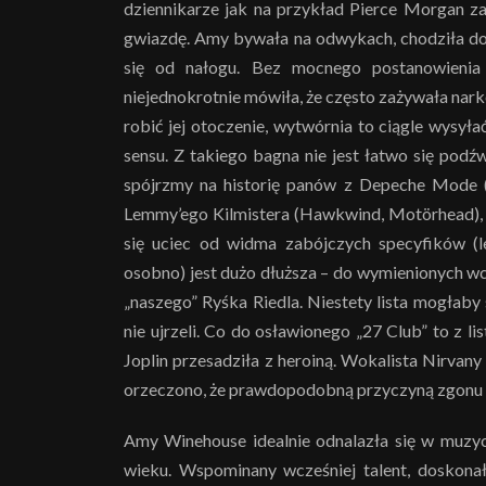
dziennikarze jak na przykład Pierce Morgan zar
gwiazdę. Amy bywała na odwykach, chodziła do 
się od nałogu. Bez mocnego postanowienia
niejednokrotnie mówiła, że często zażywała nark
robić jej otoczenie, wytwórnia to ciągle wysyłać
sensu. Z takiego bagna nie jest łatwo się podźw
spójrzmy na historię panów z Depeche Mode (
Lemmy’ego Kilmistera (Hawkwind, Motörhead), cz
się uciec od widma zabójczych specyfików (
osobno) jest dużo dłuższa – do wymienionych wc
„naszego” Ryśka Riedla. Niestety lista mogłaby 
nie ujrzeli. Co do osławionego „27 Club” to z 
Joplin przesadziła z heroiną. Wokalista Nirvany
orzeczono, że prawdopodobną przyczyną zgonu b
Amy Winehouse idealnie odnalazła się w muz
wieku. Wspominany wcześniej talent, doskonały