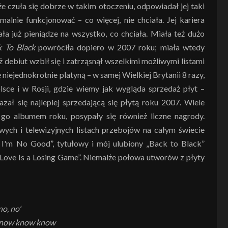
 czuła się dobrze w takim otoczeniu, odpowiadał jej taki
malnie funkcjonować – co więcej, nie chciała. Jej kariera
ła już pieniądze na wszystko, co chciała. Miała też dużo
k To Black
powróciła dopiero w 2007 roku; miała wtedy
ż debiut wzbił się i zatrząsnął wszelkimi możliwymi listami
iejednokrotnie platyną – w samej Wielkiej Brytanii 8 razy,
lsce i w Rosji, gdzie wiemy jak wygląda sprzedaż płyt –
zał się najlepiej sprzedającą się płytą roku 2007. Wiele
go albumem roku, posypały się również liczne nagrody.
wych i telewizyjnych listach przebojów na całym świecie
w I'm No Good”, tytułowy i mój ulubiony „Back to Black”
 „Love Is a Losing Game”. Niemalże połowa utworów z płyty
no, no'
l know know know