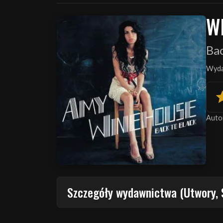
W
Bac
Wyda
Auto
Szczegóły wydawnictwa (Utwory, 