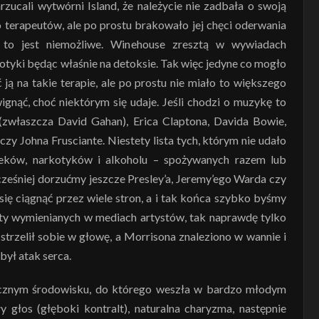
zucali wytwórni Island, że należycie nie zadbała o swoją
terapeutów, ale po prostu brakowało jej chęci oderwania
 to jest niemożliwe. Winehouse zresztą w wywiadach
otyki będąc właśnie na detoksie. Tak więc jedyne co mogło
 ją na takie terapie, ale po prostu nie miało to większego
ignąć, choć niektórym się udaje. Jeśli chodzi o muzykę to
zwłaszcza David Gahan), Erica Claptona, Davida Bowie,
y Johna Frusciante. Niestety lista tych, którym nie udało
leków, narkotyków i alkoholu – spożywanych razem lub
ześniej dorzućmy jeszcze Presley’a, Jeremy’ego Warda czy
się ciągnąć przez wiele stron, a i tak końca szybko byśmy
listy wymienianych w mediach artystów, tak naprawdę tylko
 strzelił sobie w głowę, a Morrisona znaleziono w wannie i
ył atak serca.
ycznym środowisku, do którego weszła w bardzo młodym
 głos (głęboki kontralt), naturalna charyzma, następnie