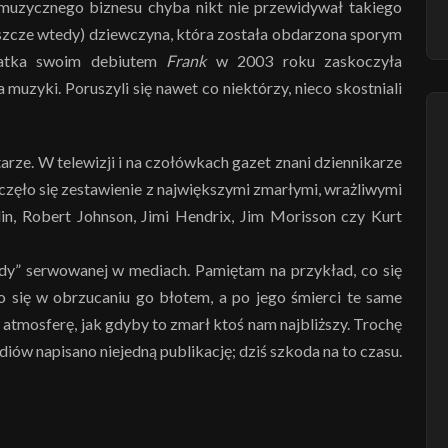
muzycznego biznesu chyba nikt nie przewidywał takiego
eszcze wtedy) dziewczyna, która została obdarzona sporym
latka swoim debiutem
Frank
w 2003 roku zaskoczyła
 muzyki. Poruszyli się nawet co niektórzy, nieco skostniali
arze. W telewizji i na czołówkach gazet znani dziennikarze
częło się zestawienie z największymi zmarłymi, wrażliwymi
lin, Robert Johnson, Jimi Hendrix, Jim Morisson czy Kurt
y” serwowanej w mediach. Pamiętam na przykład, co się
o się w obrzucaniu go błotem, a po jego śmierci te same
atmosferę, jak gdyby to zmarł ktoś nam najbliższy. Trochę
ediów napisano niejedną publikację; dziś szkoda na to czasu.