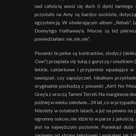
nad całością unosi się duch (i dym) tamtego 
przystało na Amy są bardzo osobiste, dotycz
egzystencją. W otwierającym album „Rehab”, (
Donny’ego Hathaway’a. Mocne są też pierwsz
powiedziałam: nie, nie, nie”.
Piosenki te pełne są kontrastów, słodycz (delik
Own”) przeplata się tutaj z goryczą i smutkiem (
lekkie, cukierkowe i przyjemnie wpadające w 
nawiązań, czy zapożyczeń. Idealnym przykłade
oryginalnie pochodzą z piosenki „Ain't No Mo
Grey’a z uroczą Tammi Terrell. Na marginesie d
później w wieku zaledwie... 24 lat, co w przypadku
Niestety w ostatnich latach, a już na pewno na 
ogromny sukces, nie idzie to w parze z jakością.
jest na najwyższym poziomie. Poniekąd duż
zarówno od strony tekstowej i wokalnej jak i 