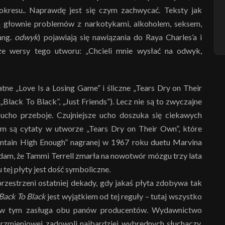
okresu.. Naprawdę jest się czym zachwycać. Teksty jak
ą głownie problemów z narkotykami, alkoholem, seksem,
ang.
odwyk
) pojawiają się nawiązania do Raya Charles’a i
e wersy tego utworu: „Chcieli mnie wysłać na odwyk,
atne „Love Is a Losing Game” i śliczne „Tears Dry on Their
„Black To Black”, „Just Friends”). Lecz nie są to zwyczajne
ucho przeboje. Czujniejsze ucho doszuka się ciekawych
m są cytaty w utworze „Tears Dry on Their Own”, które
untain High Enough” nagranej w 1967 roku duetu Marvina
odam, że Tammi Terrell zmarła na nowotwór mózgu trzy lata
 tej płyty jest dość symboliczne.
przestrzeni ostatniej dekady, gdy jakaś płyta zdobywa tak
Back To Black
jest wyjątkiem od tej reguły – tutaj wszystko
a w tym zasługa obu panów producentów. Wydawnictwo
brzmieniowej zadowoli najbardziej wybrednych słuchaczy.