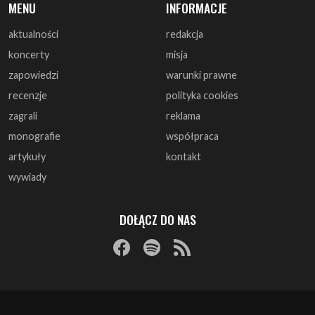
MENU
INFORMACJE
aktualności
redakcja
koncerty
misja
zapowiedzi
warunki prawne
recenzje
polityka cookies
zagrali
reklama
monografie
współpraca
artykuły
kontakt
wywiady
DOŁĄCZ DO NAS
© 1997 - 2025 ArtRock.pl - Wszelkie prawa zastrzeżone.