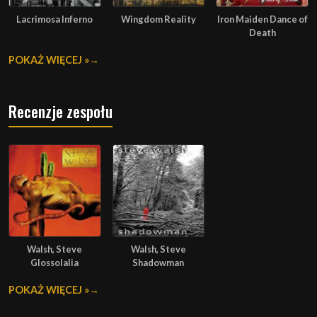
Lacrimosa Inferno
Wingdom Reality
Iron Maiden Dance of
Death
POKAŻ WIĘCEJ »
Recenzje zespołu
Walsh, Steve
Walsh, Steve
Glossolalia
Shadowman
POKAŻ WIĘCEJ »