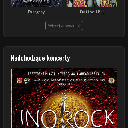
Evergrey
Daffodil Pill
Więcej zapowiedzi
Nadchodzące koncerty