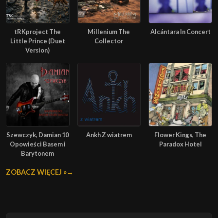
tRKproject The
Millenium The
Alcántara In Concert
Little Prince (Duet
Collector
Version)
Szewczyk, Damian 10
Ankh Z wiatrem
Flower Kings, The
Opowieści Basem i
Paradox Hotel
Barytonem
ZOBACZ WIĘCEJ »