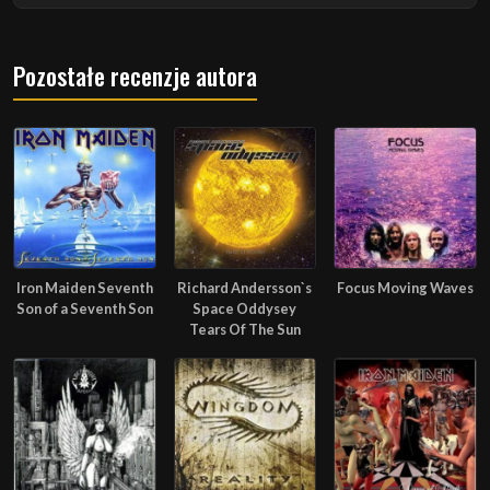
Pozostałe recenzje autora
Iron Maiden Seventh
Richard Andersson`s
Focus Moving Waves
Son of a Seventh Son
Space Oddysey
Tears Of The Sun