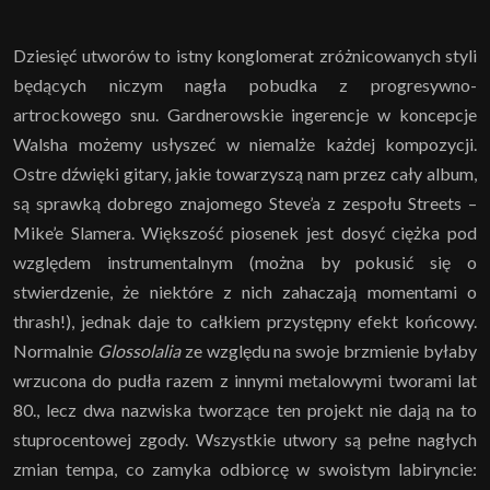
Dziesięć utworów to istny konglomerat zróżnicowanych styli
będących niczym nagła pobudka z progresywno-
artrockowego snu. Gardnerowskie ingerencje w koncepcje
Walsha możemy usłyszeć w niemalże każdej kompozycji.
Ostre dźwięki gitary, jakie towarzyszą nam przez cały album,
są sprawką dobrego znajomego Steve’a z zespołu Streets –
Mike’e Slamera. Większość piosenek jest dosyć ciężka pod
względem instrumentalnym (można by pokusić się o
stwierdzenie, że niektóre z nich zahaczają momentami o
thrash!), jednak daje to całkiem przystępny efekt końcowy.
Normalnie
Glossolalia
ze względu na swoje brzmienie byłaby
wrzucona do pudła razem z innymi metalowymi tworami lat
80., lecz dwa nazwiska tworzące ten projekt nie dają na to
stuprocentowej zgody. Wszystkie utwory są pełne nagłych
zmian tempa, co zamyka odbiorcę w swoistym labiryncie: