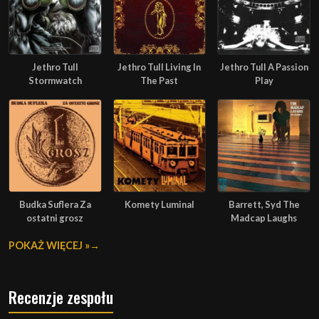
Jethro Tull
Jethro Tull Living In
Jethro Tull A Passion
Stormwatch
The Past
Play
Budka Suflera Za
Komety Luminal
Barrett, Syd The
ostatni grosz
Madcap Laughs
POKAŻ WIĘCEJ »
Recenzje zespołu