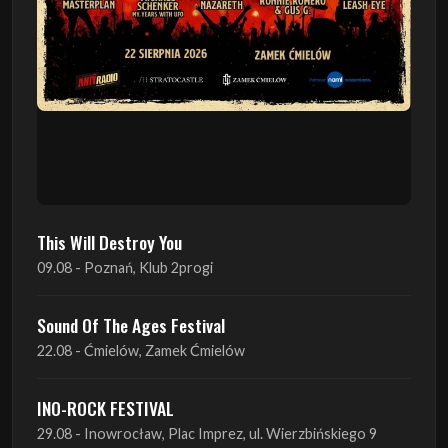
This Will Destroy You
09.08 - Poznań, Klub 2progi
Sound Of The Ages Festival
22.08 - Ćmielów, Zamek Ćmielów
INO-ROCK FESTIVAL
29.08 - Inowrocław, Plac Imprez, ul. Wierzbińskiego 9
ProgRockFest 2026
05.09 - Legionowo, Sala widowiskowa MOK, ul.
Piłsudskiego 41