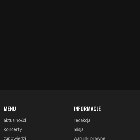
MENU
INFORMACJE
aktualności
redakcja
koncerty
misja
zapowiedzi
warunki prawne
recenzje
polityka cookies
zagrali
reklama
monografie
współpraca