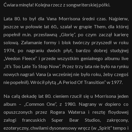
Ćwiara minęła! Kolejna rzecz z songwriterskiej półki.
Lata 80. to był dla Vana Morrisona średni czas. Najpierw,
jeszcze w połowie lat 60., szalał w grupie Them, dla której
popełnił m.in. przesławną „Glorię”, po czym zaczął karierę
solową. Załamanie formy i blok twórczy przyszedł w roku
1974, po nagraniu dwóch płyt, bardzo dobrej studyjnej
„Veedon Fleece” i przede wszystkim genialnego albumu live
„It’s Too Late To Stop Now”. Przez trzy lata nie było na rynku
nowych nagrań Vana (a wcześniej nie było roku, żeby czegoś
nie popełnił). Wrócił płytą „A Period Of Transition” w 1977.
Na całą dekadę lat 80. cieniem rzucił się u Morrisona jeden
album – „Common One”, z 1980. Nagrany w dopiero co
opuszczonych przez Rogera Watersa i resztę floydowej
załogi francuskich Super Bear Studios, zakręcony,
ezoteryczny, chwilami dysonansowy wręcz (w „Spirit” tempo i