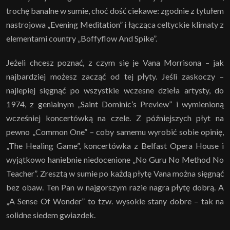
trochę banalne w sumie, choć dość ciekawe: zgodnie z tytułem
nastrojowa „Evening Meditation” i łącząca celtyckie klimaty z
elementami country „Boffyflow And Spike”.
Jeżeli chcesz poznać, z czym się je Vana Morrisona – jak
najbardziej możesz zacząć od tej płyty. Jeśli zaskoczy –
najlepiej sięgnąć po wszystkie wczesne dzieła artysty, do
1974, z genialnym „Saint Dominic’s Preview” i wymienioną
wcześniej koncertówką na czele. Z późniejszych płyt na
pewno „Common One” – coby samemu wyrobić sobie opinię,
„The Healing Game”, koncertówka z Belfast Opera House i
wyjątkowo haniebnie niedocenione „No Guru No Method No
Teacher”. Zresztą w sumie po każdą płytę Vana można sięgnąć
bez obaw. Ten Pan w najgorszym razie nagra płytę dobrą. A
„A Sense Of Wonder” to tzw. wysokie stany dobre – tak na
solidne siedem gwiazdek.