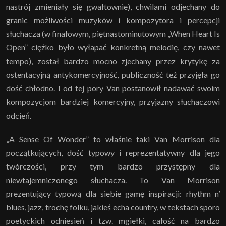
nastrój zmieniały się gwałtownie), chwilami odjechany do
granic możliwości muzyków i kompozytora i percepcji
słuchacza (w finałowym, piętnastominutowym „When Heart Is
Open” ciężko było wyłapać konkretną melodię, czy nawet
tempo), został bardzo mocno zjechany przez krytykę za
ostentacyjną antykomercyjność, publiczność też przyjęła go
dość chłodno. I od tej pory Van postanowił nadawać swoim
kompozycjom bardziej komercyjny, przyjazny słuchaczowi
odcień.
„A Sense Of Wonder” to właśnie taki Van Morrison dla
początkujących, dość typowy i reprezentatywny dla jego
twórczości, przy tym bardzo przystępny dla
niewtajemniczonego słuchacza. To Van Morrison
prezentujący typową dla siebie gamę inspiracji: rhythm n’
blues, jazz, trochę folku, jakieś echa country, w tekstach sporo
poetyckich odniesień i tzw. mgiełki, całość na bardzo