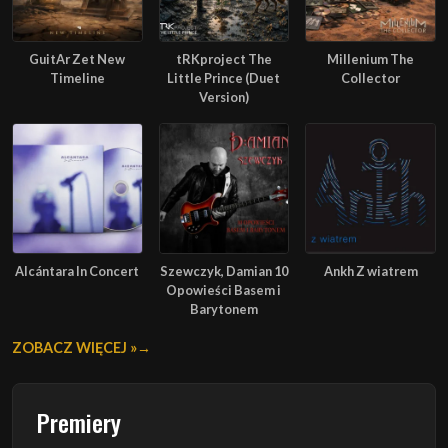
GuitAr Zet New
tRKproject The
Millenium The
Timeline
Little Prince (Duet
Collector
Version)
Alcántara In Concert
Szewczyk, Damian 10
Ankh Z wiatrem
Opowieści Basem i
Barytonem
ZOBACZ WIĘCEJ »
Premiery