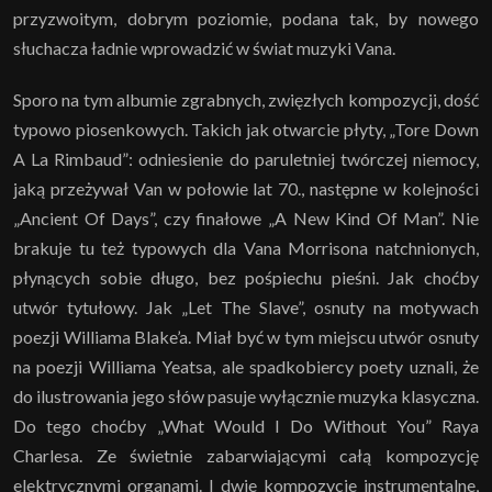
przyzwoitym, dobrym poziomie, podana tak, by nowego
słuchacza ładnie wprowadzić w świat muzyki Vana.
Sporo na tym albumie zgrabnych, zwięzłych kompozycji, dość
typowo piosenkowych. Takich jak otwarcie płyty, „Tore Down
A La Rimbaud”: odniesienie do paruletniej twórczej niemocy,
jaką przeżywał Van w połowie lat 70., następne w kolejności
„Ancient Of Days”, czy finałowe „A New Kind Of Man”. Nie
brakuje tu też typowych dla Vana Morrisona natchnionych,
płynących sobie długo, bez pośpiechu pieśni. Jak choćby
utwór tytułowy. Jak „Let The Slave”, osnuty na motywach
poezji Williama Blake’a. Miał być w tym miejscu utwór osnuty
na poezji Williama Yeatsa, ale spadkobiercy poety uznali, że
do ilustrowania jego słów pasuje wyłącznie muzyka klasyczna.
Do tego choćby „What Would I Do Without You” Raya
Charlesa. Ze świetnie zabarwiającymi całą kompozycję
elektrycznymi organami. I dwie kompozycje instrumentalne,