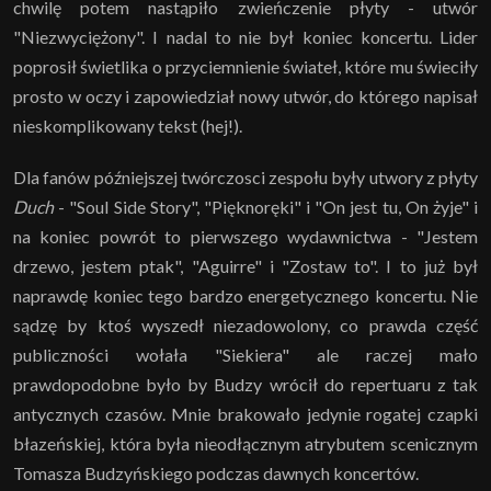
chwilę potem nastąpiło zwieńczenie płyty - utwór
"Niezwyciężony". I nadal to nie był koniec koncertu. Lider
poprosił świetlika o przyciemnienie świateł, które mu świeciły
prosto w oczy i zapowiedział nowy utwór, do którego napisał
nieskomplikowany tekst (hej!).
Dla fanów późniejszej twórczosci zespołu były utwory z płyty
Duch
- "Soul Side Story", "Pięknoręki" i "On jest tu, On żyje" i
na koniec powrót to pierwszego wydawnictwa - "Jestem
drzewo, jestem ptak", "Aguirre" i "Zostaw to". I to już był
naprawdę koniec tego bardzo energetycznego koncertu. Nie
sądzę by ktoś wyszedł niezadowolony, co prawda część
publiczności wołała "Siekiera" ale raczej mało
prawdopodobne było by Budzy wrócił do repertuaru z tak
antycznych czasów. Mnie brakowało jedynie rogatej czapki
błazeńskiej, która była nieodłącznym atrybutem scenicznym
Tomasza Budzyńskiego podczas dawnych koncertów.