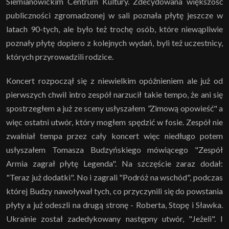
Siemianowickim Centrum Kultury. Zdecydowana większość
publiczności zgromadzonej w sali poznała płytę jeszcze w
latach 90-tych, ale było też trochę osób, które niewąpliwie
poznały płytę dopiero z kolejnych wydań, byli też uczestnicy,
których przyrowadzili rodzice.
Koncert rozpoczął się z niewielkim opóźnieniem ale już od
pierwszych chwil intro zespół narzucił takie tempo, że ani się
spostrzegłem a już ze sceny usłyszałem
"
Zimową opowieść" a
więc ostatni utwór, który mogłem spędzić w fosie. Zespół nie
zwalniał tempa przez cały koncert więc niedługo potem
usłyszałem Tomasza Budzyńskiego mówiącego "Zespół
Armia zagrał płytę Legenda". Na szczęście zaraz dodał:
"Teraz już dodatki". No i zagrali "Podróż na wschód", podczas
której Budzy nawoływał tych, co przyczynili się do powstania
płyty a już odeszli na drugą stronę - Roberta, Stopę i Sławka.
Ukrainie został zadedykowany następny utwór, "Jeżeli". I