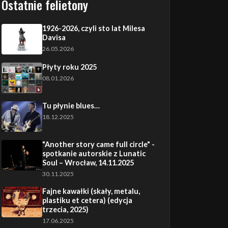
Ostatnie felietony
1926-2026, czyli sto lat Milesa
Davisa
26.05.2026
Płyty roku 2025
08.01.2026
Tu płynie blues…
18.12.2025
"Another story came full circle" -
spotkanie autorskie z Lunatic
Soul – Wrocław, 14.11.2025
30.11.2025
Fajne kawałki (skały, metalu,
plastiku et cetera) (edycja
trzecia, 2025)
17.06.2025