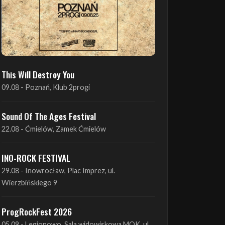
This Will Destroy You
09.08 - Poznań, Klub 2progi
Sound Of The Ages Festival
22.08 - Ćmielów, Zamek Ćmielów
INO-ROCK FESTIVAL
29.08 - Inowrocław, Plac Imprez, ul.
Wierzbińskiego 9
ProgRockFest 2026
05.09 - Legionowo, Sala widowiskowa MOK, ul.