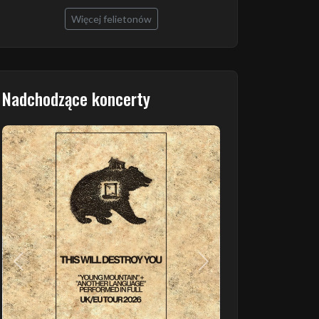
Więcej felietonów
Nadchodzące koncerty
Poprzedni
Następny