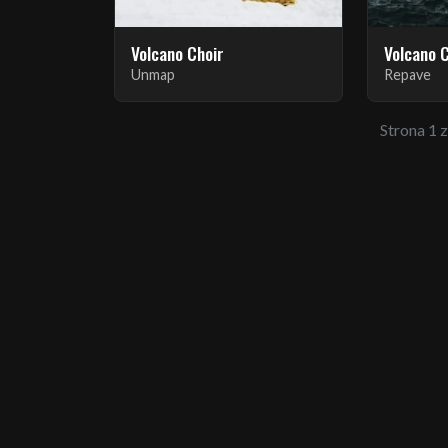
Volcano Choir
Volcano 
Unmap
Repave
Strona 1 z 