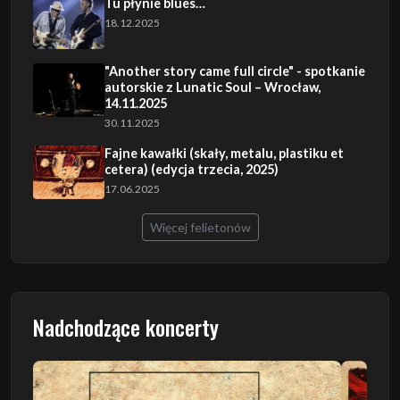
Tu płynie blues…
18.12.2025
"Another story came full circle" - spotkanie
autorskie z Lunatic Soul – Wrocław,
14.11.2025
30.11.2025
Fajne kawałki (skały, metalu, plastiku et
cetera) (edycja trzecia, 2025)
17.06.2025
Więcej felietonów
Nadchodzące koncerty