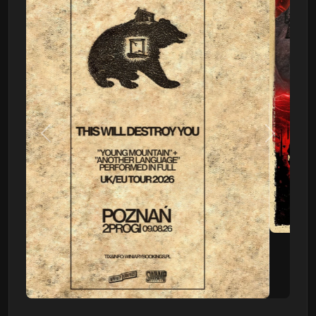
Poprzedni
Następn
This Will Destroy You
09.08 - Poznań, Klub 2progi