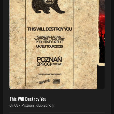
Poprzedni
Następn
This Will Destroy You
09.08 - Poznań, Klub 2progi
Sound Of The Ages Festival
22.08 - Ćmielów, Zamek Ćmielów