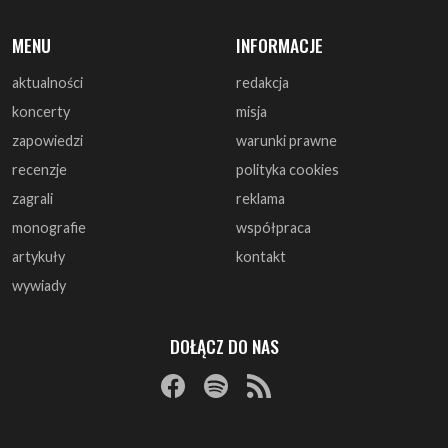
koncerty
misja
zapowiedzi
warunki prawne
recenzje
polityka cookies
zagrali
reklama
monografie
współpraca
artykuły
kontakt
wywiady
DOŁĄCZ DO NAS
© 1997 - 2025 ArtRock.pl - Wszelkie prawa zastrzeżone.