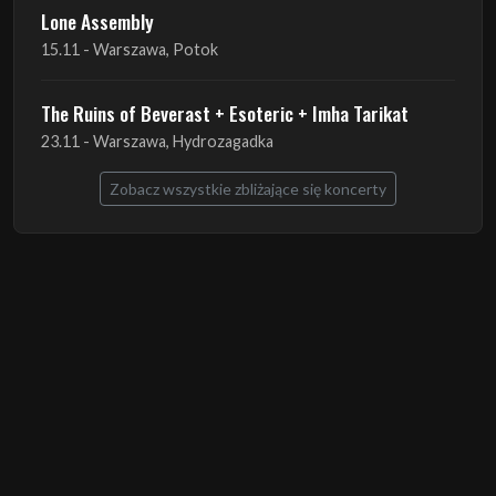
Lone Assembly
13.11 - Poznań, Pod Minogą
Lone Assembly
14.11 - Piekary Śląskie, OK Andaluzja
Lone Assembly
15.11 - Warszawa, Potok
The Ruins of Beverast + Esoteric + Imha Tarikat
23.11 - Warszawa, Hydrozagadka
Zobacz wszystkie zbliżające się koncerty