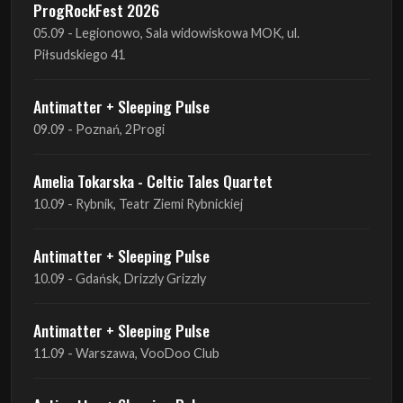
22.08 - Ćmielów, Zamek Ćmielów
INO-ROCK FESTIVAL
29.08 - Inowrocław, Plac Imprez, ul. Wierzbińskiego 9
ProgRockFest 2026
05.09 - Legionowo, Sala widowiskowa MOK, ul.
Piłsudskiego 41
Antimatter + Sleeping Pulse
09.09 - Poznań, 2Progi
Amelia Tokarska - Celtic Tales Quartet
10.09 - Rybnik, Teatr Ziemi Rybnickiej
Antimatter + Sleeping Pulse