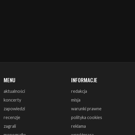
MENU
INFORMACJE
aktualności
redakcja
koncerty
misja
zapowiedzi
warunki prawne
recenzje
polityka cookies
zagrali
reklama
monografie
współpraca
artykuły
kontakt
wywiady