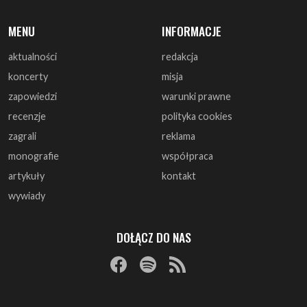
koncerty
misja
zapowiedzi
warunki prawne
recenzje
polityka cookies
zagrali
reklama
monografie
współpraca
artykuły
kontakt
wywiady
DOŁĄCZ DO NAS
© 1997 - 2025 ArtRock.pl - Wszelkie prawa zastrzeżone.