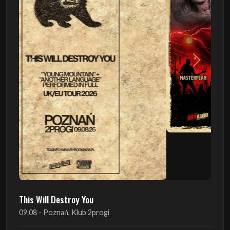
Poprzedni
Następn
This Will Destroy You
09.08 - Poznań, Klub 2progi
Sound Of The Ages Festival
22.08 - Ćmielów, Zamek Ćmielów