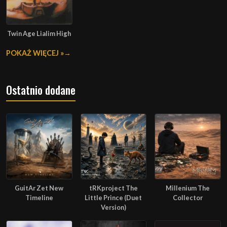
Twin Age Lialim High
POKAŻ WIĘCEJ »
Ostatnio dodane
GuitAr Zet New
tRKproject The
Millenium The
Timeline
Little Prince (Duet
Collector
Version)