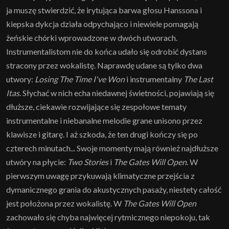
ja muszę stwierdzić, że irytująca barwa głosu Hanssona i
kiepska dykcja działa odpychająco i niewiele pomagają
żeńskie chórki wprowadzone w dwóch utworach.
Instrumentalistom nie do końca udało się odrobić dystans
stracony przez wokalistę. Naprawdę udane są tylko dwa
utwory:
Losing The Time I've Won
i instrumentalny
The Last
Itas
. Słychać w nich echa niedawnej świetności, pojawiają się
dłuższe, ciekawie rozwijające się zespołowe tematy
instrumentalne i niebanalne melodie grane unisono przez
klawisze i gitarę. I aż szkoda, że ten drugi kończy się po
czterech minutach... Swoje momenty mają również najdłuższe
utwóry na płycie:
Two Stories
i
The Gates Will Open
. W
pierwszym uwagę przykuwają klimatyczne przejścia z
dymanicznego grania do akustycznych pasaży, niestety całość
jest położona przez wokalistę. W
The Gates Will Open
zachowało się chyba najwięcej rytmicznego niepokoju, tak