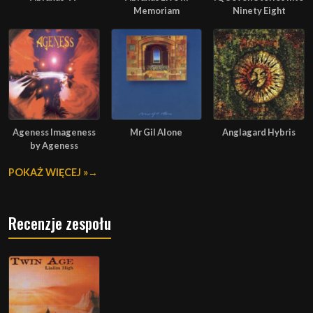
Memoriam
Ninety Eight
Ageness Imageness
Mr Gil Alone
Anglagard Hybris
by Ageness
POKAŻ WIĘCEJ »
Recenzje zespołu