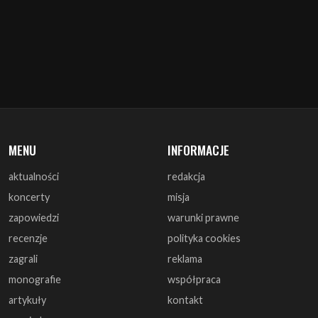
MENU
INFORMACJE
aktualności
redakcja
koncerty
misja
zapowiedzi
warunki prawne
recenzje
polityka cookies
zagrali
reklama
monografie
współpraca
artykuły
kontakt
wywiady
DOŁĄCZ DO NAS