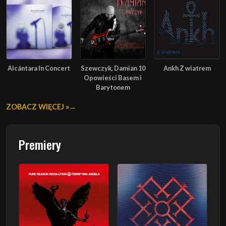
Alcántara In Concert
Szewczyk, Damian 10
Ankh Z wiatrem
Opowieści Basem i
Barytonem
ZOBACZ WIĘCEJ »
Premiery