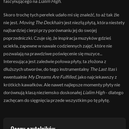
fascynującego na
Lialim High
.
Skoro trochę tych perełek udało mi się znaleźć, to aż tak źle
nie jest.
Moving The Deckhairs
jest niezłą płytą, która niestety
najbardziej cierpi przy porównaniu jej do swojej
poprzedniczki. Czuje się, że inspiracja muzyków gdzieś
uciekła, zapewne w nawale codziennych zajęć, które nie
pozwalają na prawdziwe poświęcenie się muzyce...
Interesująca jest zaledwie połowa płyty, ta złożona z
dłuższych utworów, do tego instrumentalny
The Last Itas
i
ewentualnie
My Dreams Are Fulfilled,
jako najciekawszy z
krótkich kawałków. Ale nawet najlepsze momenty płyty nie
dorównują klasą nieziemsko doskonałej
Lialim High
- dlatego
zachęcam do sięgnięcia przede wszystkim po tę płytę.
Oceny czytelników