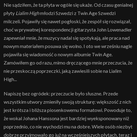
Nie sądziłem, że ta płyta w ogóle się ukaże. Od czasu genialnej
płyty
Lialim High
młodzi Szwedzi z Twin Age Szwedzi
milczeli. Pojawiły się nawet pogłoski, że zespół się rozwiązał,
choć w prywatnej korespondencji gitarzysta John Lowenadler
zapewniał mnie, że muzycy nadal się spotykają, ale praca nad
nowym materiałem posuwa się wolno. I oto we wrześniu nagle
pojawiła się wiadomość o nowym albumie Twin Age.
Zamówiłem go od razu, mimo dręczącego mnie przeczucia, że
nie przeskoczą poprzeczki, jaką zawiesili sobie na Lialim
High...
Napiszę bez ogródek: przeczucie było słuszne. Przede
wszystkim utwory zmieniły swoją strukturę: większość z nich
jest krótsza i bliższa piosenkowemu formatowi. Powoduje to,
że wokal Johana Hanssona jest bardziej wyeksponowany niż
poprzednio, co nie wychodzi mu na dobre. Wiele osób niezbyt
dobrze przyjmowało go już na wcześniejszych płytach, teraz i