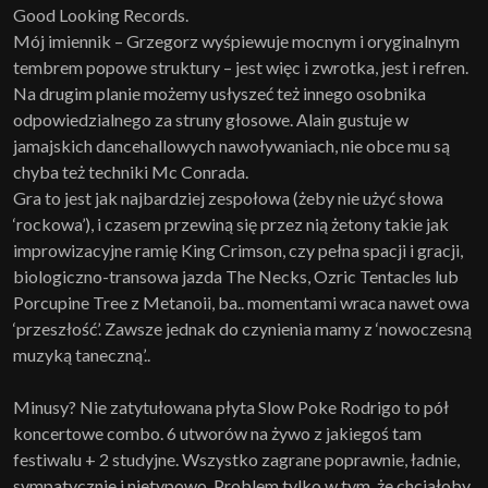
Good Looking Records.
Mój imiennik – Grzegorz wyśpiewuje mocnym i oryginalnym
tembrem popowe struktury – jest więc i zwrotka, jest i refren.
Na drugim planie możemy usłyszeć też innego osobnika
odpowiedzialnego za struny głosowe. Alain gustuje w
jamajskich dancehallowych nawoływaniach, nie obce mu są
chyba też techniki Mc Conrada.
Gra to jest jak najbardziej zespołowa (żeby nie użyć słowa
‘rockowa’), i czasem przewiną się przez nią żetony takie jak
improwizacyjne ramię King Crimson, czy pełna spacji i gracji,
biologiczno-transowa jazda The Necks, Ozric Tentacles lub
Porcupine Tree z Metanoii, ba.. momentami wraca nawet owa
‘przeszłość’. Zawsze jednak do czynienia mamy z ‘nowoczesną
muzyką taneczną’..
Minusy? Nie zatytułowana płyta Slow Poke Rodrigo to pół
koncertowe combo. 6 utworów na żywo z jakiegoś tam
festiwalu + 2 studyjne. Wszystko zagrane poprawnie, ładnie,
sympatycznie i nietypowo. Problem tylko w tym, że chciałoby