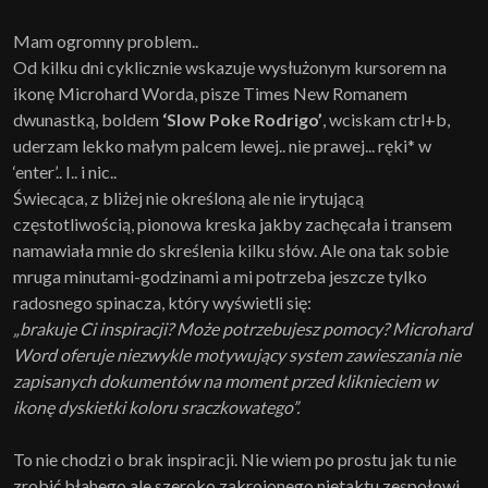
Mam ogromny problem..
Od kilku dni cyklicznie wskazuje wysłużonym kursorem na
ikonę Microhard Worda, pisze Times New Romanem
dwunastką, boldem
‘Slow Poke Rodrigo’
, wciskam ctrl+b,
uderzam lekko małym palcem lewej.. nie prawej... ręki* w
‘enter’.. I.. i nic..
Świecąca, z bliżej nie określoną ale nie irytującą
częstotliwością, pionowa kreska jakby zachęcała i transem
namawiała mnie do skreślenia kilku słów. Ale ona tak sobie
mruga minutami-godzinami a mi potrzeba jeszcze tylko
radosnego spinacza, który wyświetli się:
„brakuje Ci inspiracji? Może potrzebujesz pomocy? Microhard
Word oferuje niezwykle motywujący system zawieszania nie
zapisanych dokumentów na moment przed kliknieciem w
ikonę dyskietki koloru sraczkowatego”.
To nie chodzi o brak inspiracji. Nie wiem po prostu jak tu nie
zrobić błahego ale szeroko zakrojonego nietaktu zespołowi