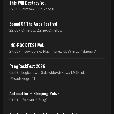
22.08 - Ćmielów, Zamek Ćmielów
INO-ROCK FESTIVAL
29.08 - Inowrocław, Plac Imprez, ul. Wierzbińskiego 9
ProgRockFest 2026
05.09 - Legionowo, Sala widowiskowa MOK, ul.
Piłsudskiego 41
Antimatter + Sleeping Pulse
09.09 - Poznań, 2Progi
Amelia Tokarska - Celtic Tales Quartet
10.09 - Rybnik, Teatr Ziemi Rybnickiej
Antimatter + Sleeping Pulse