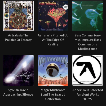
Astralasia The
Astralasia Pitched Up
Bass Communion v
Politics Of Ecstasy
At The Edge Of
Muslimgauze Bass
Reality
Communion v
Muslimgauze
Sylvian, David
Magic Mushroom
Aphex Twin Selected
Approaching Silence
Band The Spaced
Ambient Works
Collection
‘85-’92