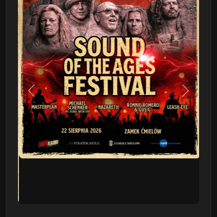
Poprzedni
Następn
This Will Destroy You
09.08 - Poznań, Klub 2progi
Sound Of The Ages Festival