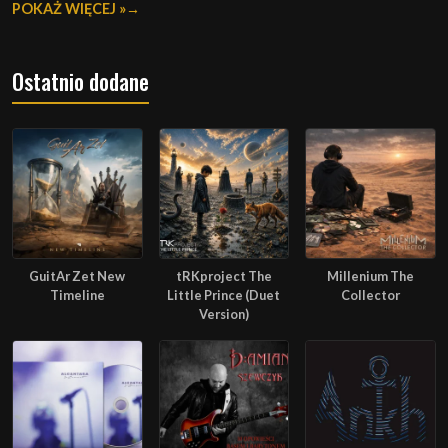
POKAŻ WIĘCEJ »
Ostatnio dodane
GuitAr Zet New
tRKproject The
Millenium The
Timeline
Little Prince (Duet
Collector
Version)