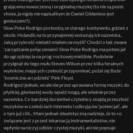
grającemu nowoczesną i oryginalną muzykę (to nie są puste
słowa, ja nigdy nie napisałbym że Daniel Gildenlow jest
geniuszem!!).
Slow Poke Rodrigo pochodzą ze starego kontynentu, gdzieś z
okolic Holandii, na to przynajmniej wskazują ich nazwiska..
Jaką przykrość-nietakt miałem na myśli? Chodzi o tak zwane
‘zarządzanie połączeniami’. Slow Poke Rodrigo ma potencjał
do ugrzęźnięcia na prog-rockowej mieliźnie. Podobnie
przylgnął do tego mułu Steven Wilson przez kilka feralnych
wyimków, mających czelność przypominać, pożal się Boże
‘kosmiczne arcydzieła” Pink Floyd.
Rodrigezi jednak, wcale nie przez uprawiana formę muzyki, do
płytkiej, gloniastej wody wpaść mogą, ale właśnie przez
nazwiska. Co bardziej dociekliwi czytelnicy znajdą przeszłość
muzyków w czeluściach Internetu i odkryją ów ‘potencjał’.. ale
o tym już ciiii... Mam jednak idealistyczną nadzieje, że to co
związane jest z przed-inkarnacją instrumentalistów, nie
wpłynie na niczyj odbiór czystej muzyki, ani nie popsuje