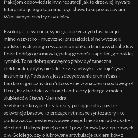
frakcjom odpowiedzialnym reputacji jak to drzewiej bywało.
Interpretacje tego tajemniczego słowotoku pozostawiam
Wam samym drodzy czytelnicy.
Ewolucja = rewolucja, synergia muzycznych fascynacji i -
mimo wszystko – muzycznej przeszłości, silne wyczucie
podskórnych energii i wzajemna indukcja transowych sił. Slow
Poke Rodrigo gra muzykę pełną groove’u, zapętleń, głębokiej
rytmiki. To na dobrą sprawę mogłaby być taneczna
elektronika, gdyby nie fakt, że zespół wykorzystuje ‘żywe’
instrumenty. Podstawą jest zdecydowanie drum’n’bass –
bardzo organiczny drum’n’bass – nie w znaczeniu soulowego 4
Hero, lecz bardziej w stronę Lamb’a czy jednego z moich
ulubieńców Steve’a Alexandra.
Szybkie perkusyjne breakbeaty, pulsujące ultra-niskie
sekwencje basowe i pierdzące rytmiczne syntezatory – to
podstawa. Co niestereotypowe, zespół nie stroni od wokali – i
nie chodzi tu bynajmniej o pod- i przy-śpiewy jazz-operowych
diw Goldiego, czy o lukrowane artykulacje cukierników z