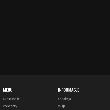
MENU
INFORMACJE
aktualności
redakcja
koncerty
misja
zapowiedzi
warunki prawne
recenzje
polityka cookies
zagrali
reklama