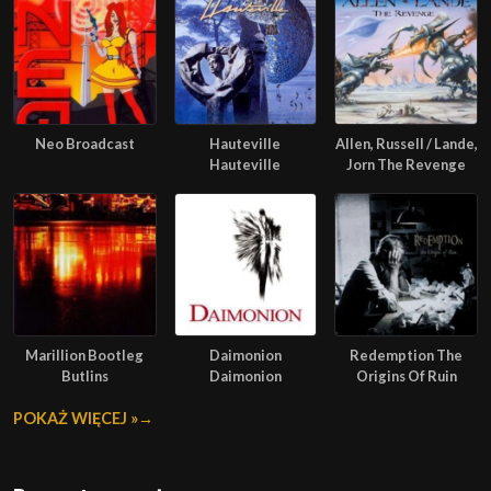
Neo Broadcast
Hauteville
Allen, Russell / Lande,
Hauteville
Jorn The Revenge
Marillion Bootleg
Daimonion
Redemption The
Butlins
Daimonion
Origins Of Ruin
POKAŻ WIĘCEJ »