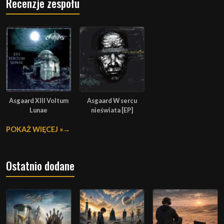
Recenzje zespołu
Asgaard XIII Voltum
Asgaard W sercu
Lunae
nieświata [EP]
POKAŻ WIĘCEJ »
Ostatnio dodane