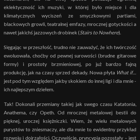
eklektyczność ich muzyki, w której było miejsce i dla
klimatycznych wyciszeń ze smyczkowymi partiami,
blackowych growli, teatralnej emfazy, mrocznej gotyckości a
nawet jakichś jazzowych drobinek (
Stairs to Nowhere
).
Sięgając w przeszłość, trudno nie zauważyć, że ich twórczość
ewoluowała, choćby od pewnej surowości (brudne gitarowe
formy) i prostoty brzmieniowej, po już bardzo fajną
produkcję, jak na czasy sprzed dekady. Nowa płyta
What if…
jest pod tym względem jakby skokiem do innej ligi i dla mnie -
ich najlepszym dziełem.
Tak! Dokonali przemiany takiej jak swego czasu Katatonia,
Anathema, czy Opeth. Od mrocznej metalowej bestii do
pięknej, uroczej księżniczki. Wiem, że wielu metalowych
purystów to zniesmaczy, ale dla mnie to ewidentny przykład
rozwoju i dojrzałości. Oczywiście, pryncypia pozostały – jest