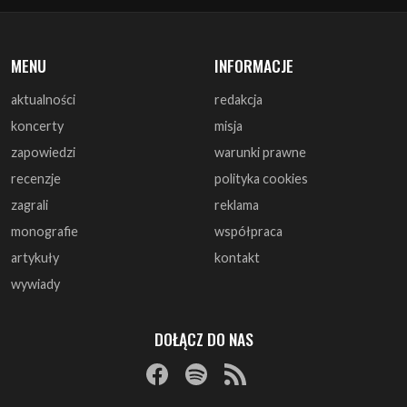
aktualności
redakcja
koncerty
misja
zapowiedzi
warunki prawne
recenzje
polityka cookies
zagrali
reklama
monografie
współpraca
artykuły
kontakt
wywiady
DOŁĄCZ DO NAS
© 1997 - 2025 ArtRock.pl - Wszelkie prawa zastrzeżone.