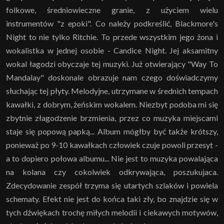
folkowe, średniowieczne granie, z użyciem wielu
instrumentów "z epoki". Co należy podkreślić, Blackmore's
Night to nie tylko Ritchie. To przede wszystkim jego żona i
wokalistka w jednej osobie - Candice Night. Jej aksamitny
wokal łagodzi obyczaje tej muzyki. Już otwierający "Way To
Mandalay" doskonale obrazuje nam czego doświadczymy
słuchając tej płyty. Melodyjne, utrzymane w średnich tempach
kawałki, z dobrym, żeńskim wokalem. Niezbyt podoba mi się
zbytnie złagodzenie brzmienia, przez co muzyka miejscami
staje się popową papką... Album mógłby być także krótszy,
ponieważ po 9-10 kawałkach człowiek czuje powoli przesyt -
a to dopiero połowa albumu... Nie jest to muzyka powalająca
na kolana czy cokolwiek odkrywająca, poszukujaca.
Zdecydowanie zespół trzyma się utartych szlaków i powiela
schematy. Efekt nie jest do końca taki zły, bo znajdzie się w
tych dźwiękach trochę miłych melodii i ciekawych motywów,