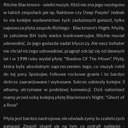
Ritchie Blackmore - wielki muzyk. Któż nie zna jego występów
w takich zespołach jak np. Rainbow czy Deep Purple? Jednak
to nie kolejne wydawnictwo tych zasłużonych gwiazd, tylko
najnowsza płyta zespołu Richiego - Blackmore's Night. Myślę,
że założenie BN było wielce kontrowersyjne, Ritchie musiał
udowodnić, że jego gwiazda nadal błyszczy. Ale nasz bohater
nie chciał niczego udowadniać, pragnął odciąć się od dawnych
lat i w 1998 roku wydał płytę "Shadow Of The Moon". Płytę,
która była absolutnym zaprzeczeniem tego, co muzyk robił
do tej pory. Spokojne, folkowe rockowe granie i to bardzo
dobrze zaaranżowane i wykonane. Sukces odniosły kolejne 3
albumy, utrzymane w podobnej konwencji. Dziś natomiast
mamy przed sobą kolejną płytę Blackmore's Night, "Ghost of
a Rose"
Płyta jest bardzo nastrojowa, nie uświadczymy tu szaleńczych
galopad. Zespół skupił się na tym co potrafi najlepiej -