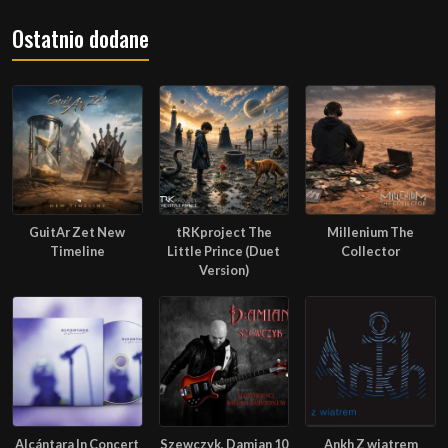
Ostatnio dodane
GuitAr Zet New
tRKproject The
Millenium The
Timeline
Little Prince (Duet
Collector
Version)
Alcántara In Concert
Szewczyk, Damian 10
Ankh Z wiatrem