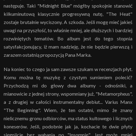
następuje. Taki "Midnight Blue" mógłby spokojnie stanowić
kilkuminutową klasycznie progresywną nutę, "The Heat"
zostaje brutalnie wyciszony. A szkoda. Jeśli mogę mieć jakieś
uwagi na przyszłość, to właśnie mniej, ale dłuższych i bardziej
rozwiniętych tematów. Bo album jest do tego stopnia
satysfakcjonujący, iż mam nadzieję, że nie będzie pierwszą i
zarazem ostatnią propozycją Pana Marka.
Na koniec to czego ja sam zawsze szukam w recenzjach płyt.
Komu można tę muzykę z czystym sumieniem polecić?
Przychodzą mi do głowy dwa albumy - odnośniki, a
mianowicie z jednej strony, wspomniany już, "Metamorpheus",
a z drugiej w całości instrumentalny debiut... Varius Manx
"The Beginning". Wiem, że ten ostatni, mimo że znany
nielicznemu gronu odbiorców, ma status kultowego i licznych
koneserów. Jeśli, podobnie jak ja, kochacie te dwie płyty
sięgnijcie bez wahania po "Insomnię". Jest może mniej