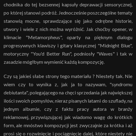
chodnika do tej bezsennej kapsuły deprawacji sensorycznej,
po której stanowi podróż. Jednocześnie poszczególne tematy
stanowią mocne, sprawdzające się jako odrębne historie,
utwory i wiele z nich można wyróżnić. Jak choćby opener, w
klimacie "Metamorpheus", oparty na pięknym dialogu
progresywnych klawiszy i gitary klasycznej "Midnight Blue",
motoryczny "You'd Better Run", podniosły "Waves" i tak w
zasadzie mógłbym wymienić każdą kompozycję.
Czy są jakieś słabe strony tego materiału ? Niestety tak. Nie
wiem czy to wynika z, jak ja to nazywam, "syndromu
debiutanta", polegającego na chęci sprzedania jak największej
ilości swoich pomysłów, nieraz pisanych latami do szuflady, na
jednym albumie, czy z faktu pracy autora w branży
reklamowej, przywiązującej jak wiadomo wagę do krótkich
form, ale mnóstwo kompozycji jest zwyczajnie za krótka i aż
prosi się o rozwinięcie i pociągnięcie dalej, które niestety nie