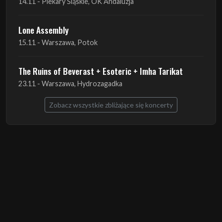
14.11 - Piekary Śląskie, OK Andaluzja
Lone Assembly
15.11 - Warszawa, Potok
The Ruins of Beverast + Esoteric + Imha Tarikat
23.11 - Warszawa, Hydrozagadka
Zobacz wszystkie zbliżające się koncerty