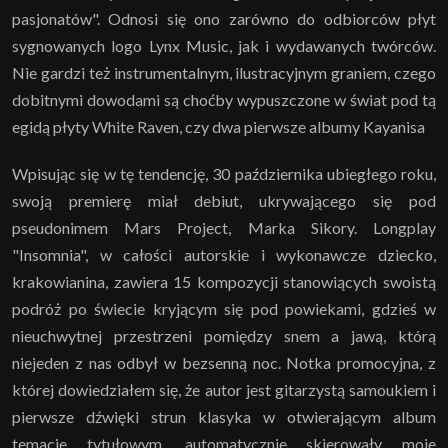
pasjonatów". Odnosi się ono zarówno do odbiorców płyt
sygnowanych logo Lynx Music, jak i wydawanych twórców.
Nie gardzi też instrumentalnym, ilustracyjnym graniem, czego
dobitnymi dowodami są choćby wypuszczone w świat pod tą
egidą płyty White Raven, czy dwa pierwsze albumy Kayanisa
Wpisując się w tę tendencję, 30 października ubiegłego roku,
swoją premierę miał debiut, ukrywającego się pod
pseudonimem Mars Project, Marka Sikory. Longplay
"Insomnia", w całości autorskie i wykonawcze dziecko,
krakowianina, zawiera 15 kompozycji stanowiących swoistą
podróż po świecie kryjącym się pod powiekami, gdzieś w
nieuchwytnej przestrzeni pomiędzy snem a jawą, którą
niejeden z nas odbył w bezsenną noc. Notka promocyjna, z
której dowiedziałem się, że autor jest gitarzystą samoukiem i
pierwsze dźwięki strun klasyka w otwierającym album
temacie tytułowym, automatycznie skierowały moje