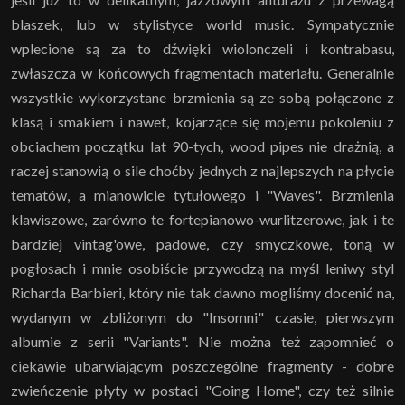
blaszek, lub w stylistyce world music.
Sympatycznie
wplecione są za to dźwięki wiolonczeli i kontrabasu,
zwłaszcza w końcowych fragmentach materiału. Generalnie
wszystkie wykorzystane brzmienia są ze sobą połączone z
klasą i smakiem i nawet, kojarzące się mojemu pokoleniu z
obciachem początku lat 90-tych, wood pipes nie drażnią, a
raczej stanowią o sile choćby jednych z najlepszych na płycie
tematów, a mianowicie tytułowego i "Waves". Brzmienia
klawiszowe, zarówno te fortepianowo-wurlitzerowe, jak i te
bardziej vintag'owe, padowe, czy smyczkowe, toną w
pogłosach i mnie osobiście przywodzą na myśl leniwy styl
Richarda Barbieri, który nie tak dawno mogliśmy docenić na,
wydanym w zbliżonym do "Insomni" czasie, pierwszym
albumie z serii "Variants". Nie można też zapomnieć o
ciekawie ubarwiającym poszczególne fragmenty - dobre
zwieńczenie płyty w postaci "Going Home", czy też silnie