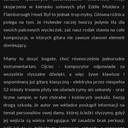
skojarzenia w kierunku solowych płyt Eddie Muldera z
Flamborough Head. Był to jednak trop mylny. Główna różnica
polega na tym, że Holender raczej tworzy jedynie tła dla
swoich palcowych wycieczek, zaś nasz rodak stawia na całe
kompozycje, w których gitara nie zawsze stanowi element
dominujący.
Mamy tu dosyć bogate, choć równocześnie jednorodne
instrumentarium. Ojciec - kompozytor odpowiada za
wszystkie słyszalne dźwięki, a więc żywe klawisze i
wspominaną już gitarę klasyczną - elektryka przez niespełna
52 minuty trwania płyty nie uświadczymy ani sekundy - oraz
liczne sample, w tym chóralne i kobiecych wokaliz. Swoją
drogą szkoda, że autor we wkładce poskąpił informacji na
temat personaliów owej damy, której ścieżki słyszymy, gdyż
jej wejścia są wielce intrygujące. W zasadzie brak perkusji,
jeśli już to w delikatnym, jazzowym anturażu z przewagą