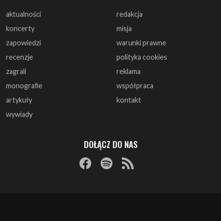
aktualności
redakcja
koncerty
misja
zapowiedzi
warunki prawne
recenzje
polityka cookies
zagrali
reklama
monografie
współpraca
artykuły
kontakt
wywiady
DOŁĄCZ DO NAS
© 1997 - 2025 ArtRock.pl - Wszelkie prawa zastrzeżone.