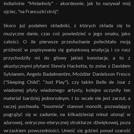
indiańskie "Melanholy" - akordeonie, jak to nazywał mój
ojciec, "na Francuzki strój".
Skoro już podałem składniki, z których składa się to
muzyczne danie, czas coś powiedzieć o jego smaku, jako
całości. O ile pierwsze przesłuchanie połechtało moją
próżność w popisywaniu się gatunkową erudycją i co rusz
przychodziły mi do głowy jakieś konotacje, a to z
akustycznymi płytami Steve'a Hacketta, to znów z Davidem
Sylvianem, Angelo Badalmentim, Możdżer Danielsson Fresco
("Sleeping Child", "Just Play"), czy takim Belle de Jour z
wiadomej płyty wiadomego artysty, kolejne uczyniły ten
materiał bardziej jednorodnym. I to wcale nie jest zarzut, a
raczej pochwała. "Insomnia" stanowi monolit, pozwalający
pogrążyć się w zadumie, na kilkadziesiąt minut utonąć w
ażurowej, oniryczno-eterycznej strukturze dźwiękowej, poza
wrzaskiem powszedniości. Unieść się gdzieś ponad szarość