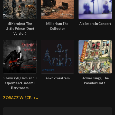
tRKproject The
Millenium The
Alcántara In Concert
Little Prince (Duet
Collector
Version)
Szewczyk, Damian 10
Ankh Z wiatrem
Flower Kings, The
Opowieści Basem i
Paradox Hotel
Barytonem
ZOBACZ WIĘCEJ »