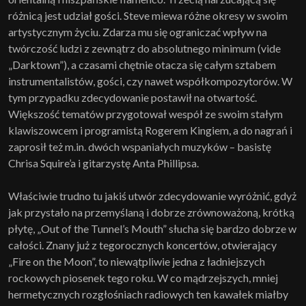
różnicą jest udział gości. Steve miewa różne okresy w swoim
artystycznym życiu. Zdarza mu się ograniczać wpływ na
twórczość ludzi z zewnątrz do absolutnego minimum (vide
„Darktown”), a czasami chętnie otacza się całym sztabem
instrumentalistów, gości, czy nawet współkompozytorów. W
tym przypadku zdecydowanie postawił na otwartość.
Większość tematów przygotował wespół ze swoim stałym
klawiszowcem i programistą Rogerem Kingiem, a do nagrań i
zaprosił też m.in. dwóch wspaniałych muzyków – basistę
Chrisa Squire’a i gitarzystę Anta Phillipsa.
Właściwie trudno tu jakiś utwór zdecydowanie wyróżnić, gdyż
jak przystało na przemyślaną i dobrze zrównoważoną, krótką
płytę, „Out of the Tunnel’s Mouth” słucha się bardzo dobrze w
całości. Znany już z tegorocznych koncertów, otwierający
„Fire on the Moon”, to niewątpliwie jedna z ładniejszych
rockowych piosenek tego roku. W co mądrzejszych, mniej
hermetycznych rozgłośniach radiowych ten kawałek miałby