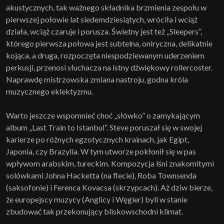
akustycznych, tak ważnego składnika brzmienia zespołu w
pierwszej połowie lat siedemdziesiątych, wróciła i wciąż
działa, wciąż czaruje i porusza. Świetny jest też „Sleepers”,
którego pierwsza połowa jest subtelna, oniryczna, delikatnie
kojąca, a druga, rozpoczęta niespodziewanym uderzeniem
perkusji, przenosi słuchacza na istny dźwiękowy rollercoster.
Naprawdę mistrzowska zmiana nastroju, godna króla
muzycznego eklektyzmu.
Warto jeszcze wspomnieć choć „słówko” o zamykającym
album „Last Train to Istanbul”. Steve poruszał się w swojej
karierze po różnych egzotycznych krainach, jak Egipt,
Japonia, czy Brazylia. W tym utworze pokłonił się w pas
wpływom arabskim, tureckim. Kompozycja lśni znakomitymi
solówkami Johna Hacketta (na flecie), Roba Townsenda
(saksofonie) i Ferenca Kovacsa (skrzypcach). Aż dziw bierze,
że europejscy muzycy (Anglicy i Węgier) byli w stanie
zbudować tak przekonujący bliskowschodni klimat.