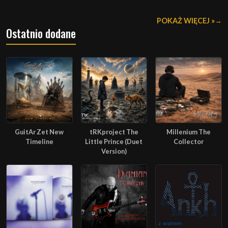
POKAŻ WIĘCEJ »
Ostatnio dodane
GuitAr Zet New
tRKproject The
Millenium The
Timeline
Little Prince (Duet
Collector
Version)