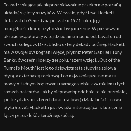
To zadziwiające jak nieprzewidywalnie przekornie potrafią
układać się losy muzyków. W czasie, gdy Steve Hackett
dołączał do Genesis na początku 1971 roku, jego
umiejętności kompozytorskie były mizerne. W pierwszym
okresie współpracy w tej dziedzinie mocno odstawał on od
swoich kolegów. Dziś, blisko cztery dekady później, Hackett
ma w swojej dyskografii więcej płyt niż Peter Gabriel i Tony
Banks, ówcześni liderzy zespołu, razem wzięci. „Out of the
Tunnel’s Mouth” jest jego dziewiętnastą studyjną solową
płytą, a czternastą rockową. I co najważniejsze, nie ma tu
mowy o żadnym kopiowaniu samego siebie, czy mieleniu tych
samych patentów. Jakby nieprawdopodobnie to nie brzmiało,
po trzydziestu czterech latach solowej działalności – nowa
płyta Steve’a Hacketta jest świeża, interesująca i skutecznie
łączy przeszłość z teraźniejszością.