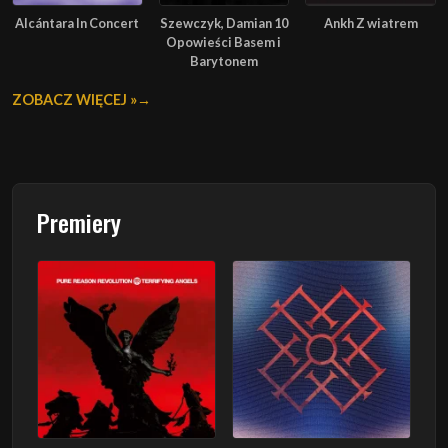
Alcántara In Concert
Szewczyk, Damian 10
Ankh Z wiatrem
Opowieści Basem i
Barytonem
ZOBACZ WIĘCEJ »
Premiery