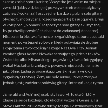
szansę zrobić sporą karierę. Wszystko jest w nim na miejscu –
zwrotki (jakby z dziecięcej pozytywki) refren (nostalgiczny
zaśpiew / wokaliza) i oszczędne, bardzo zgrabne solo gitary.
Słychać tu motoryczną, rozedrganą partię basu Squire’a. Drugi
w kolejności „Nomads” rozpoczyna solo gitary akustycznej,
by po chwili przenieść słuchacza do zadumanej słonecznej
Hiszpanii, królestwa flamenco i cygańskiego taboru. Jest taki
moment, po wstępnej solówce, kiedy pojawiają się drobne
skojarzenia z twórczością naszego Raz Dwa Trzy. Jednak
zamiast głosu Adama Nowaka serwującego jeden z teksów
Osieckiej, albo Młynarskiego, pojawia się równie intrygujący
wokal Hacketta, brzmiący w pewnych rejestrach, niemalże
jak... Sting. Ładna to piosenka, przesiąknięta na wskroś
cygańską egzotyką. Żeby nie było nudno, Steve przerywa
jednak sjestę zadziorną solówką gitary i intensyfikacją rytmu.
„Emerald and Ash”, mój osobisty faworyt, to utwór który
złapie za serce każdego, kto ukochał wczesne Genesis. Tu
Steve i Ant zbudzili dawne duchy. Magia 12 strunowych gitar