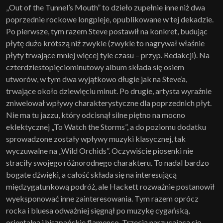
„Out of the Tunnel’s Mouth” to dzieło zupełnie inne niż dwa
poprzednie rockowe longpleje, opublikowane w tej dekadzie.
Po pierwsze, tym razem Steve postawił na konkret, budując
płytę dużo krótszą niż zwykle (zwykle to nagrywał właśnie
płyty trwające mniej więcej tyle czasu – przyp. Redakcji). Na
czterdziestopięciominutowy album składa się osiem
utworów, w tym dwa wyjątkowo długie jak na Steve’a,
trwające około dziewięciu minut. Po drugie, artysta wyraźnie
zniwelował wpływy charakterystyczne dla poprzednich płyt.
Nie ma tu jazzu, który odcisnął silne piętno na mocno
eklektycznej „To Watch the Storms”, a do poziomu dodatku
sprowadzone zostały wpływy muzyki klasycznej, tak
wyczuwalne na „Wild Orchids”. Oczywiście piosenki nie
straciły swojego różnorodnego charakteru. To nadal bardzo
bogate dźwięki, a całość składa się na interesującą
międzygatunkową podróż, ale Hackett rozważnie postanowił
wyeksponować inne zainteresowania. Tym razem oprócz
rocka i bluesa odważniej sięgnął po muzykę cygańską,
orientalną i hiszpańskie flamenco. Trzecią narzucającą się