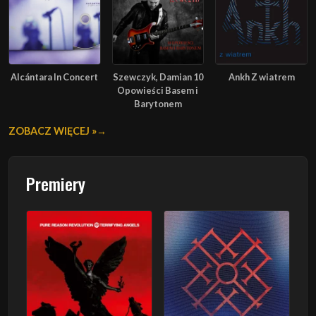
Alcántara In Concert
Szewczyk, Damian 10
Ankh Z wiatrem
Opowieści Basem i
Barytonem
ZOBACZ WIĘCEJ »
Premiery