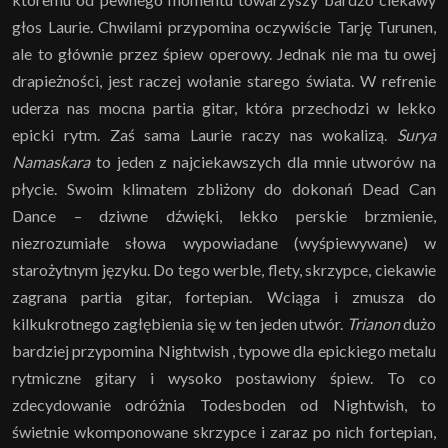
głos Laurie. Chwilami przypomina oczywiście
Tarję Turunen,
ale to głównie przez śpiew operowy. Jednak nie ma tu owej
drapieżności, jest raczej wołanie starego świata. W refrenie
uderza nas mocna partia gitar, która przechodzi w lekko
epicki rytm. Zaś sama Laurie raczy nas wokalizą.
Surya
Namaskara
to jeden z najciekawszych dla mnie utworów na
płycie. Swoim klimatem zbliżony do dokonań Dead Can
Dance – dziwne dźwięki, lekko perskie brzmienie,
niezrozumiałe słowa wypowiadane (wyśpiewywane) w
starożytnym języku. Do tego werble, flety, skrzypce, ciekawie
zagrana partia gitar, fortepian. Wciąga i zmusza do
kilkukrotnego zagłębienia się w ten jeden utwór.
Trianon
dużo
bardziej przypomina Nightwish , typowe dla epickiego metalu
rytmiczne gitary i wysoko postawiony śpiew. To co
zdecydowanie odróżnia Todesboden od Nightwish, to
świetnie wkomponowane skrzypce i zaraz po nich fortepian,