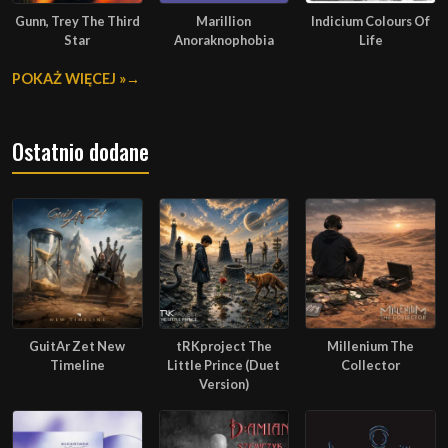
Gunn, Trey The Third
Marillion
Indicium Colours Of
Star
Anoraknophobia
Life
POKAŻ WIĘCEJ »
Ostatnio dodane
GuitAr Zet New
tRKproject The
Millenium The
Timeline
Little Prince (Duet
Collector
Version)