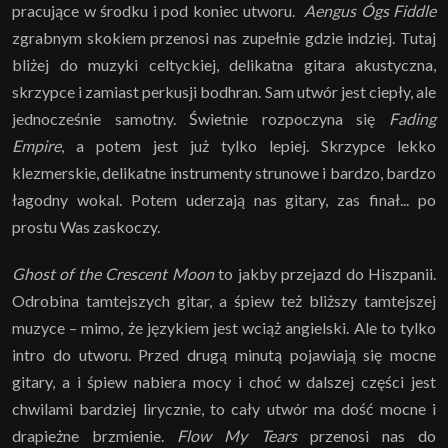
pracujące w środku i pod koniec utworu.
Aengus Ógs Fiddle
zgrabnym skokiem przenosi nas zupełnie gdzie indziej. Tutaj
bliżej do muzyki celtyckiej, delikatna gitara akustyczna,
skrzypce i zamiast perkusji bodhran. Sam utwór jest ciepły, ale
jednocześnie samotny. Świetnie rozpoczyna się
Fading
Empire
, a potem jest już tylko lepiej. Skrzypce lekko
klezmerskie, delikatne instrumenty strunowe i bardzo, bardzo
łagodny wokal. Potem uderzają nas gitary, zas finał... po
prostu Was zaskoczy.
Ghost of the Crescent Moon
to jakby przejazd do Hiszpanii.
Odrobina tamtejszych gitar, a śpiew też bliższy tamtejszej
muzyce – mimo, że językiem jest wciąż angielski. Ale to tylko
intro do utworu. Przed drugą minutą pojawiają się mocne
gitary, a i śpiew nabiera mocy i choć w dalszej części jest
chwilami bardziej lirycznie, to cały utwór ma dość mocne i
drapieżne brzmienie.
Flow My Tears
przenosi nas do