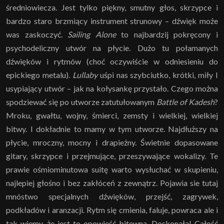
średniowiecza. Jest tylko piękny, smutny głos, skrzypce i
bardzo staro brzmiący instrument strunowy – dźwięk może
was zaskoczyć.
Sailing Alone
to najbardzij pokręcony i
psychodeliczny utwór na płycie. Dużo tu połamanych
dźwięków i rytmów (choć oczywiście w odniesieniu do
epickiego metalu).
Lullaby
uśpi nas szybciutko, krótki, miły I
usypiający utwór – jak na kołysankę przystało. Czego można
spodziewać się po utworze zatutułowanym
Battle of Kadesh
?
Mroku, gwałtu, wojny, śmierci, zemsty i wielkiej, wielkiej
bitwy. I dokładnie to mamy w tym utworze. Najdłuższy na
płycie, mroczny, mocny i drapieżny. Świetnie dopasowane
gitary, skrzypce i przejmujące, przeszywające wokalizy. Te
prawie ośmiominutowa suitę warto wysłuchać w skupieniu,
najlepiej głośno i bez zakłóceń z zewnątrz. Pojawia sie tutaj
mnóstwo specjalnych dźwięków, przejść, zagrywek,
podkładów i aranzacji. Rytm się cmienia, faluje, powraca ale i
tak wiemy, że jest to opowieść bitewna. Doskonała! Całość