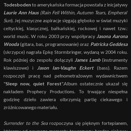
Todesboden
to amerykańska formacja powstała z inicjatywy
Laurie Ann Haus
(Rain Fell Within, Autumn Tears, Empheral
Sun
). Jej muzyczne aspiracje sięgają głęboko w świat muzyki
celtyckiej, klasycznej, bałkańskiej, rockowej i nawet tzw.:
world music. W roku 2003 przy współpracy
Jasona Aarona
Wooda
(gitara, bas, programowanie) oraz
Patricka Geddesa
(skrzypce) nagrała Epkę Stormbringer, wydaną w 2004 roku.
Rok później do zespołu dołączyli
James Lamb
(instrumenty
klawiszowe) i
Jason Ian-Vaughn Eckert
(bass). Razem
rozpoczęli pracę nad pełnometrażowym wydawnictwem
"
Sleep now, quiet Forest
".Album ostatecznie ukazał się
nakładem Prophecy Productions. To trwające niespełna
godzinę dzieło zawiera olbrzymią partię ciekawego i
zróżnicowanego materiału.
Surrender to the Sea
rozpoczyna się pięknym fortepianem,
któremu od pewnego momentu towarzyszy bardzo ciekawy