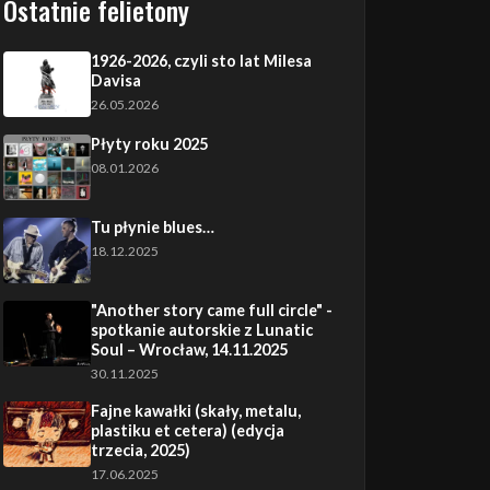
Ostatnie felietony
1926-2026, czyli sto lat Milesa
Davisa
26.05.2026
Płyty roku 2025
08.01.2026
Tu płynie blues…
18.12.2025
"Another story came full circle" -
spotkanie autorskie z Lunatic
Soul – Wrocław, 14.11.2025
30.11.2025
Fajne kawałki (skały, metalu,
plastiku et cetera) (edycja
trzecia, 2025)
17.06.2025