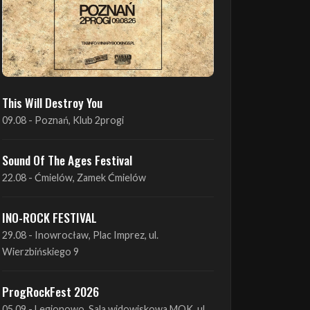
This Will Destroy You
09.08 - Poznań, Klub 2progi
Sound Of The Ages Festival
22.08 - Ćmielów, Zamek Ćmielów
INO-ROCK FESTIVAL
29.08 - Inowrocław, Plac Imprez, ul.
Wierzbińskiego 9
ProgRockFest 2026
05.09 - Legionowo, Sala widowiskowa MOK, ul.