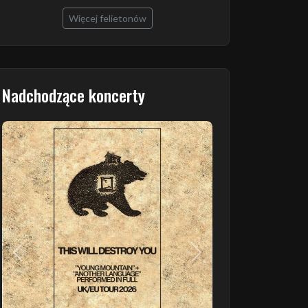
Więcej felietonów
Nadchodzące koncerty
Poprzedni
Następny