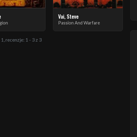
e
Vai, Steve
igion
Passion And Warfare
1, recenzje: 1 - 3 z 3