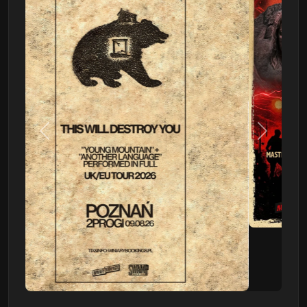
Poprzedni
Następn
This Will Destroy You
09.08 - Poznań, Klub 2progi