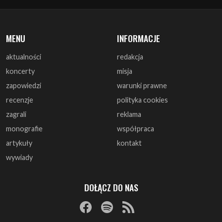
aktualności
redakcja
koncerty
misja
zapowiedzi
warunki prawne
recenzje
polityka cookies
zagrali
reklama
monografie
współpraca
artykuły
kontakt
wywiady
DOŁĄCZ DO NAS
© 1997 - 2025 ArtRock.pl - Wszelkie prawa zastrzeżone.