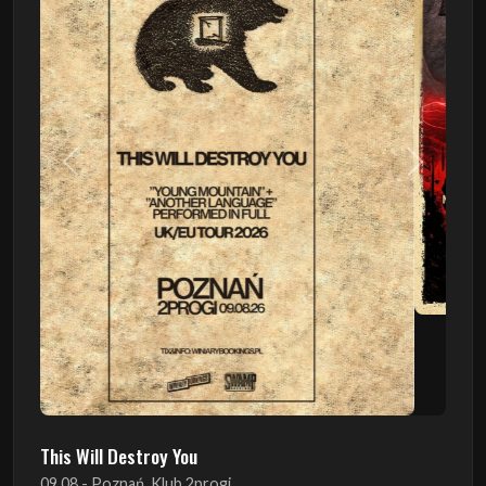
Poprzedni
Następn
This Will Destroy You
09.08 - Poznań, Klub 2progi
Sound Of The Ages Festival
22.08 - Ćmielów, Zamek Ćmielów