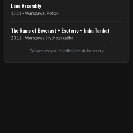
Lone Assembly
13.11 - Poznań, Pod Minogą
Lone Assembly
14.11 - Piekary Śląskie, OK Andaluzja
Lone Assembly
15.11 - Warszawa, Potok
The Ruins of Beverast + Esoteric + Imha Tarikat
23.11 - Warszawa, Hydrozagadka
Zobacz wszystkie zbliżające się koncerty