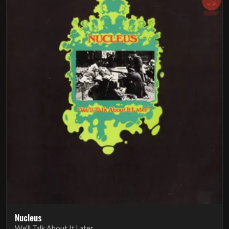
Nucleus
We'll Talk About It Later