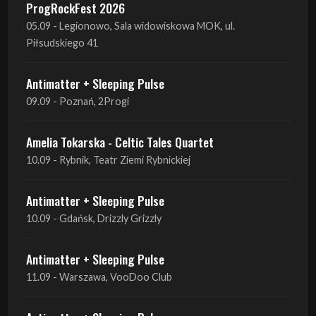
22.08 - Ćmielów, Zamek Ćmielów
INO-ROCK FESTIVAL
29.08 - Inowrocław, Plac Imprez, ul. Wierzbińskiego 9
ProgRockFest 2026
05.09 - Legionowo, Sala widowiskowa MOK, ul.
Piłsudskiego 41
Antimatter + Sleeping Pulse
09.09 - Poznań, 2Progi
Amelia Tokarska - Celtic Tales Quartet
10.09 - Rybnik, Teatr Ziemi Rybnickiej
Antimatter + Sleeping Pulse