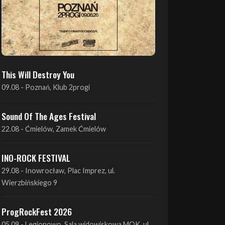
This Will Destroy You
09.08 - Poznań, Klub 2progi
Sound Of The Ages Festival
22.08 - Ćmielów, Zamek Ćmielów
INO-ROCK FESTIVAL
29.08 - Inowrocław, Plac Imprez, ul.
Wierzbińskiego 9
ProgRockFest 2026
05.09 - Legionowo, Sala widowiskowa MOK, ul.