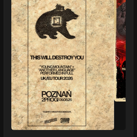
Poprzedni
Następn
This Will Destroy You
09.08 - Poznań, Klub 2progi