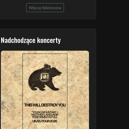
Więcej felietonów
Nadchodzące koncerty
Poprzedni
Następny