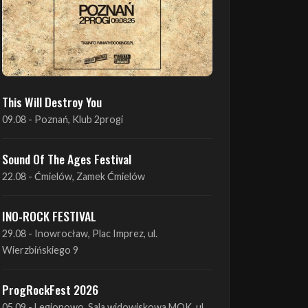
This Will Destroy You
09.08 - Poznań, Klub 2progi
Sound Of The Ages Festival
22.08 - Ćmielów, Zamek Ćmielów
INO-ROCK FESTIVAL
29.08 - Inowrocław, Plac Imprez, ul.
Wierzbińskiego 9
ProgRockFest 2026
05.09 - Legionowo, Sala widowiskowa MOK, ul.