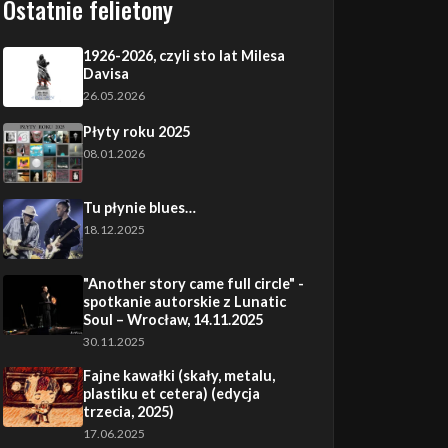
Ostatnie felietony
1926-2026, czyli sto lat Milesa
Davisa
26.05.2026
Płyty roku 2025
08.01.2026
Tu płynie blues…
18.12.2025
"Another story came full circle" -
spotkanie autorskie z Lunatic
Soul – Wrocław, 14.11.2025
30.11.2025
Fajne kawałki (skały, metalu,
plastiku et cetera) (edycja
trzecia, 2025)
17.06.2025