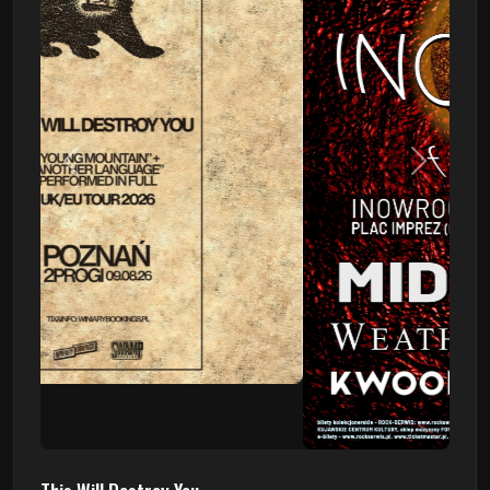
Poprzedni
Następn
This Will Destroy You