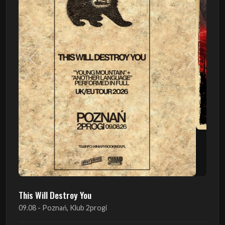
Poprzedni
Następn
This Will Destroy You
09.08 - Poznań, Klub 2progi
Sound Of The Ages Festival
22.08 - Ćmielów, Zamek Ćmielów