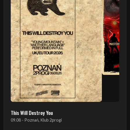
Poprzedni
Następn
This Will Destroy You
09.08 - Poznań, Klub 2progi
Sound Of The Ages Festival
22.08 - Ćmielów, Zamek Ćmielów