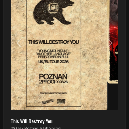
Poprzedni
Następn
This Will Destroy You
09.08 - Poznań, Klub 2progi
Sound Of The Ages Festival
22.08 - Ćmielów, Zamek Ćmielów