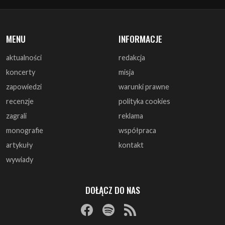
aktualności
redakcja
koncerty
misja
zapowiedzi
warunki prawne
recenzje
polityka cookies
zagrali
reklama
monografie
współpraca
artykuły
kontakt
wywiady
DOŁĄCZ DO NAS
© 1997 - 2025 ArtRock.pl - Wszelkie prawa zastrzeżone.