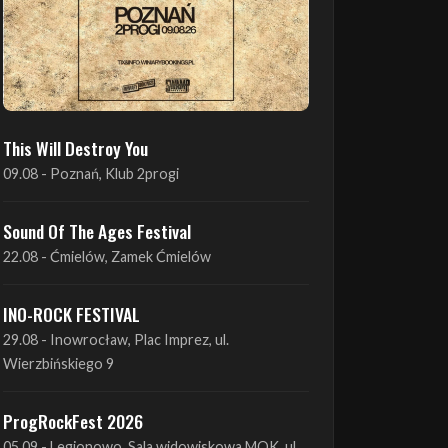
This Will Destroy You
09.08 - Poznań, Klub 2progi
Sound Of The Ages Festival
22.08 - Ćmielów, Zamek Ćmielów
INO-ROCK FESTIVAL
29.08 - Inowrocław, Plac Imprez, ul.
Wierzbińskiego 9
ProgRockFest 2026
05.09 - Legionowo, Sala widowiskowa MOK, ul.