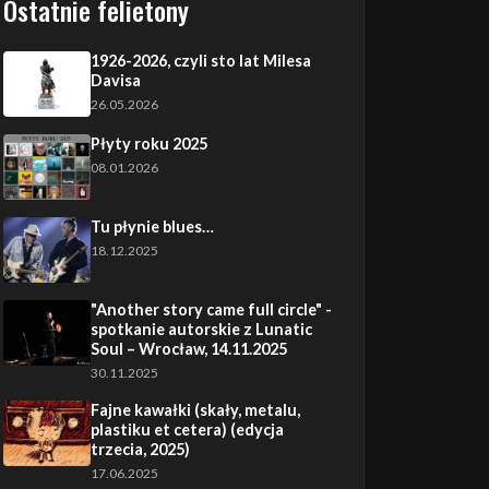
Ostatnie felietony
1926-2026, czyli sto lat Milesa
Davisa
26.05.2026
Płyty roku 2025
08.01.2026
Tu płynie blues…
18.12.2025
"Another story came full circle" -
spotkanie autorskie z Lunatic
Soul – Wrocław, 14.11.2025
30.11.2025
Fajne kawałki (skały, metalu,
plastiku et cetera) (edycja
trzecia, 2025)
17.06.2025