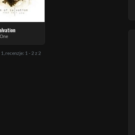
alvation
 One
1, recenzje: 1 - 2 z 2