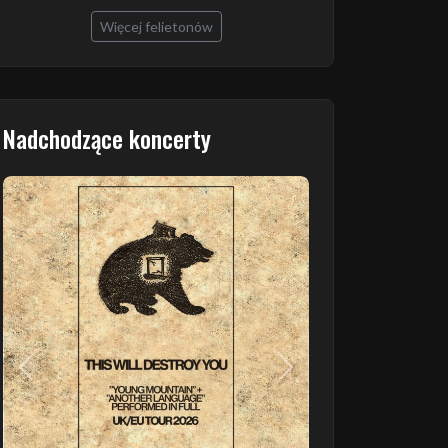
Więcej felietonów
Nadchodzące koncerty
Poprzedni
Następny