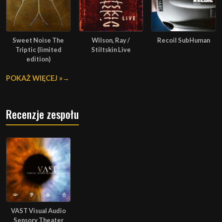
Sweet Noise The
Wilson, Ray /
Recoil SubHuman
Triptic (limited
Stiltskin Live
edition)
POKAŻ WIĘCEJ »
Recenzje zespołu
VAST Visual Audio
Sensory Theater