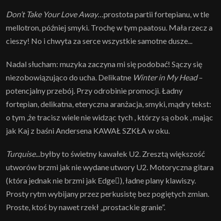
Don’t Take Your Love Away
…prostota partii fortepianu, w tle
mellotron, później smyki. Trochę w tym paatosu. Mała rzecz a
cieszy! No i chwyta za serce wszystkie samotne dusze...
Nadal słucham: muzyka zaczyna mi się podobać! Sączy się
niezobowiązująco do ucha. Delikatne
Winter in My Head
–
potencjalny przebój. Przy odrobinie promocji. Ładny
fortepian, delikatna, eteryczna aranżacja, smyki, mądry tekst:
o tym ,że tracisz wiele nie widząc tych , którzy są obok , mając
jak Kaj z baśni Andersena KAWAŁ SZKŁA w oku.
Turquise
...byłby to świetny kawałek U2. Zresztą większość
utworów brzmi jak nie wydane utwory U2. Motoryczna gitara
(która jednak nie brzmi jak Edge), ładne plany klawiszy.
Prosty rytm wybijany przez perkusistę bez pogiętych zmian.
Proste, ktoś by nawet rzekł „prostackie granie”.