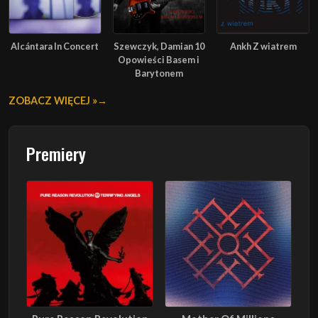
Alcántara In Concert
Szewczyk, Damian 10
Ankh Z wiatrem
Opowieści Basem i
Barytonem
ZOBACZ WIĘCEJ »
Premiery