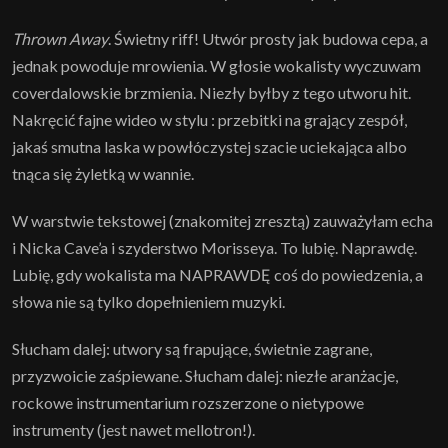
Thrown Away
. Świetny riff! Utwór prosty jak budowa cepa, a
jednak powoduje mrowienia. W głosie wokalisty wyczuwam
coverdalowskie brzmienia. Niezły byłby z tego utworu hit.
Nakręcić fajne wideo w stylu : przebitki na grający zespół,
jakaś smutna laska w powłóczystej szacie uciekająca albo
tnąca się żyletką w wannie.
W warstwie tekstowej (znakomitej zresztą) zauważyłam echa
i Nicka Cave’a i szyderstwo Morisseya. To lubię. Naprawdę.
Lubię, gdy wokalista ma NAPRAWDĘ coś do powiedzenia, a
słowa nie są tylko dopełnieniem muzyki.
Słucham dalej: utwory są frapujące, świetnie zagrane,
przyzwoicie zaśpiewane. Słucham dalej: niezłe aranżacje,
rockowe instrumentarium rozszerzone o nietypowe
instrumenty (jest nawet mellotron!).