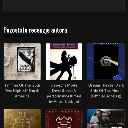
Pozostałe recenzje autora
Hammer Of The Gods
Depeche Mode
Dream Theater Dark
Two Nights In North
Devotional (A
Side Of The Moon
America
performance filmed
(Official Bootleg)
by Anton Corbijn)